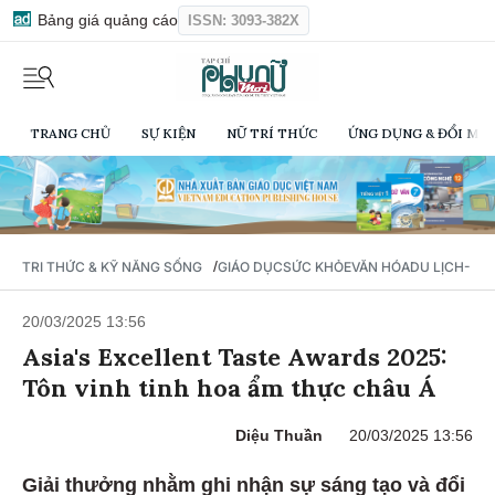
Bảng giá quảng cáo
ISSN: 3093-382X
TRANG CHỦ
SỰ KIỆN
NỮ TRÍ THỨC
ỨNG DỤNG & ĐỔI MỚI
/
TRI THỨC & KỸ NĂNG SỐNG
GIÁO DỤC
SỨC KHỎE
VĂN HÓA
DU LỊCH- Ẩ
20/03/2025 13:56
Asia's Excellent Taste Awards 2025:
Tôn vinh tinh hoa ẩm thực châu Á
Diệu Thuần
20/03/2025 13:56
Giải thưởng nhằm ghi nhận sự sáng tạo và đổi