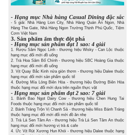
- Hạng mục Nhà hàng Casual Dining đặc sắc
- 5 giải: Nhà Hàng Lion City, Nhà Hàng Quán Ăn Ngon, Nhà
Hàng The Gate, Nhà Hàng Ngon Trường Thịnh Phú Quốc, Tiệm
Cơm Việt Nam
3. Sản phẩm ẩm thực đột phá
- Hạng mục sản phẩm đạt 1 sao: 4 giải
1. Rượu Sâm Ngọc Linh - thương hiệu Wisky - Can Lộc thuộc
hạng mục đổi mới đồ uống
2. Trà Hoa Sâm Bố Chính - thương hiệu SBC Hoàng Gia thuộc
hạng mục đổi mới đồ uống
3. Vịt Quay Bắc Kinh nửa giòn thơm - thương hiệu Dalee thuộc
hạng mục đổi mới sản phẩm quốc tế
4. Đường Mía Lỏng Biên Hòa - thương hiệu Đường Biên Hòa
thuộc hạng mục đổi mới dựa trên nguồn thực vật
- Hạng mục sản phẩm đạt 2 sao: 7 giải
1. Bánh Bao Ngọt Dairy Cow - thương hiệu Chen Hung Tai
Foods thuộc hạng mục đổi mới sản phẩm quốc tế
2. Bánh Tráng Trộn Vị Chanh Sả - thương hiệu Miss Bánh Tráng
thuộc hạng mục đổi mới đổi mới đồ ăn nhẹ
3. Trà Lá Sen Tâm An - thương hiệu Trà Lá Sen Tâm An thuộc
hạng mục đổi mới hương vị trà & cafe
4. Ức Vịt Rút Xương Hun Khói - thương hiệu Dalee thuộc hạng