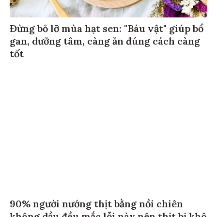
Đừng bỏ lỡ mùa hạt sen: "Báu vật" giúp bổ
gan, dưỡng tâm, càng ăn đúng cách càng
tốt
90% người nướng thịt bằng nồi chiên
không dầu đều mắc lỗi này nên thịt bị khô