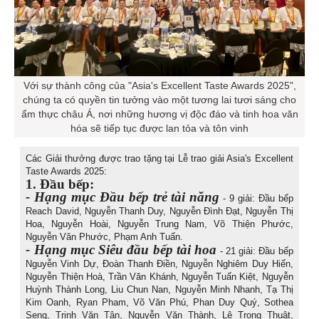
Với sự thành công của "Asia's Excellent Taste Awards 2025",
chúng ta có quyền tin tưởng vào một tương lai tươi sáng cho
ẩm thực châu Á, nơi những hương vị độc đáo và tinh hoa văn
hóa sẽ tiếp tục được lan tỏa và tôn vinh
Các Giải thưởng được trao tặng tại Lễ trao giải Asia's Excellent
Taste Awards 2025:
1. Đầu bếp:
- Hạng mục Đầu bếp trẻ tài năng
- 9 giải: Đầu bếp
Reach David, Nguyễn Thanh Duy, Nguyễn Đình Đạt, Nguyễn Thị
Hoa, Nguyễn Hoài, Nguyễn Trung Nam, Võ Thiện Phước,
Nguyễn Văn Phước, Phạm Anh Tuấn.
- Hạng mục Siêu đầu bếp tài hoa
- 21 giải: Đầu bếp
Nguyễn Vinh Dự, Đoàn Thanh Điền, Nguyễn Nghiêm Duy Hiển,
Nguyễn Thiện Hoà, Trần Văn Khánh, Nguyễn Tuấn Kiệt, Nguyễn
Huỳnh Thành Long, Liu Chun Nan, Nguyễn Minh Nhanh, Tạ Thị
Kim Oanh, Ryan Pham, Võ Văn Phú, Phan Duy Quý, Sothea
Seng, Trịnh Văn Tân, Nguyễn Văn Thành, Lê Trọng Thuật,