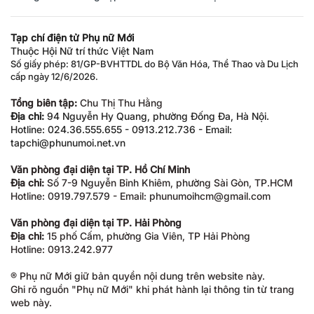
Tạp chí điện tử Phụ nữ Mới
Thuộc Hội Nữ trí thức Việt Nam
Số giấy phép: 81/GP-BVHTTDL do Bộ Văn Hóa, Thể Thao và Du Lịch
cấp ngày 12/6/2026.
Tổng biên tập:
Chu Thị Thu Hằng
Địa chỉ:
94 Nguyễn Hy Quang, phường Đống Đa, Hà Nội.
Hotline: 024.36.555.655 - 0913.212.736 - Email:
tapchi@phunumoi.net.vn
Văn phòng đại diện tại TP. Hồ Chí Minh
Địa chỉ:
Số 7-9 Nguyễn Bỉnh Khiêm, phường Sài Gòn, TP.HCM
Hotline: 0919.797.579 - Email: phunumoihcm@gmail.com
Văn phòng đại diện tại TP. Hải Phòng
Địa chỉ:
15 phố Cấm, phường Gia Viên, TP Hải Phòng
Hotline: 0913.242.977
® Phụ nữ Mới giữ bản quyền nội dung trên website này.
Ghi rõ nguồn "Phụ nữ Mới" khi phát hành lại thông tin từ trang
web này.