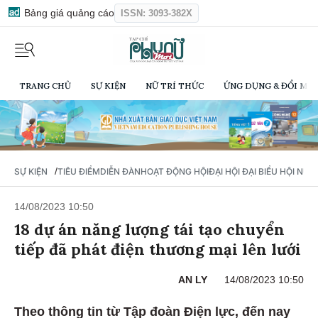
Bảng giá quảng cáo
ISSN: 3093-382X
TRANG CHỦ
SỰ KIỆN
NỮ TRÍ THỨC
ỨNG DỤNG & ĐỔI MỚI
/
SỰ KIỆN
TIÊU ĐIỂM
DIỄN ĐÀN
HOẠT ĐỘNG HỘI
ĐẠI HỘI ĐẠI BIỂU HỘI NỮ 
14/08/2023 10:50
18 dự án năng lượng tái tạo chuyển
tiếp đã phát điện thương mại lên lưới
AN LY
14/08/2023 10:50
Theo thông tin từ Tập đoàn Điện lực, đến nay