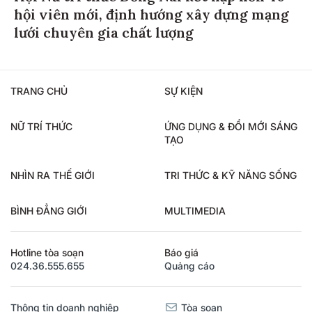
hội viên mới, định hướng xây dựng mạng
lưới chuyên gia chất lượng
TRANG CHỦ
SỰ KIỆN
NỮ TRÍ THỨC
ỨNG DỤNG & ĐỔI MỚI SÁNG
TẠO
NHÌN RA THẾ GIỚI
TRI THỨC & KỸ NĂNG SỐNG
BÌNH ĐẲNG GIỚI
MULTIMEDIA
Hotline tòa soạn
Báo giá
024.36.555.655
Quảng cáo
Thông tin doanh nghiệp
Tòa soạn