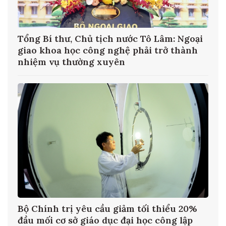
ại
Bộ Tư pháp tổ chức Diễn đàn Pháp luật
h
ASEAN 2026 về ứng dụng AI trong xây
dựng và thi hành pháp luật
%
Đổi tên Ban Tuyên giáo và Dân vận Trung
ương thành Ban Tuyên giáo Trung ương