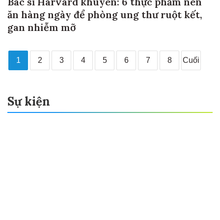
Bác sĩ Harvard khuyên: 6 thực phẩm nên
ăn hàng ngày để phòng ung thư ruột kết,
gan nhiễm mỡ
1
2
3
4
5
6
7
8
Cuối
Sự kiện