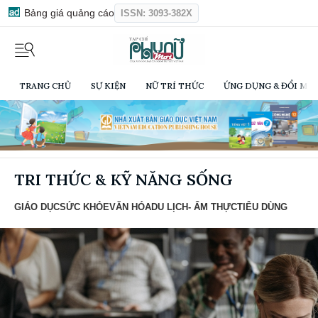
Bảng giá quảng cáo
ISSN: 3093-382X
TRANG CHỦ
SỰ KIỆN
NỮ TRÍ THỨC
ỨNG DỤNG & ĐỔI MỚI
TRI THỨC & KỸ NĂNG SỐNG
GIÁO DỤC
SỨC KHỎE
VĂN HÓA
DU LỊCH- ẨM THỰC
TIÊU DÙNG