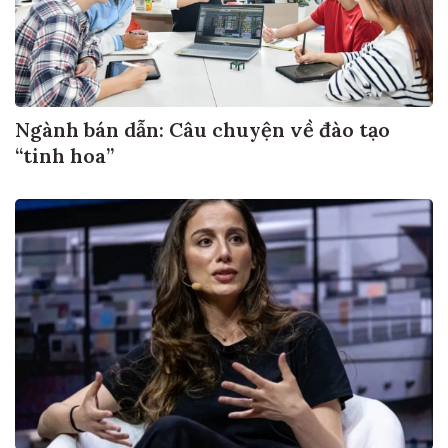
Ngành bán dẫn: Câu chuyện về đào tạo
“tinh hoa”