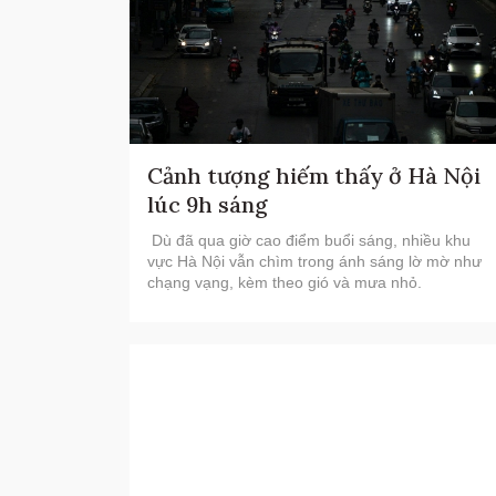
Cảnh tượng hiếm thấy ở Hà Nội
lúc 9h sáng
Dù đã qua giờ cao điểm buổi sáng, nhiều khu
vực Hà Nội vẫn chìm trong ánh sáng lờ mờ như
chạng vạng, kèm theo gió và mưa nhỏ.