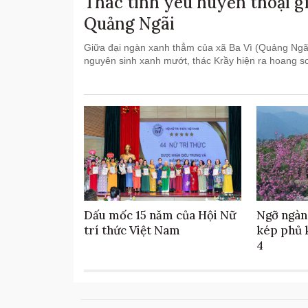
Thác tình yêu huyền thoại g
Quảng Ngãi
Giữa đại ngàn xanh thẳm của xã Ba Vì (Quảng Ngã
nguyên sinh xanh mướt, thác Krầy hiện ra hoang sơ 
Dấu mốc 15 năm của Hội Nữ
Ngỡ ngàn
trí thức Việt Nam
kép phủ 
4