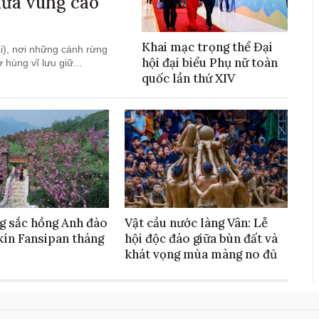
iữa vùng cao
Khai mạc trọng thể Đại
i), nơi những cánh rừng
hội đại biểu Phụ nữ toàn
hùng vĩ lưu giữ...
quốc lần thứ XIV
g sắc hồng Anh đào
Vật cầu nước làng Vân: Lễ
kín Fansipan tháng
hội độc đáo giữa bùn đất và
khát vọng mùa màng no đủ