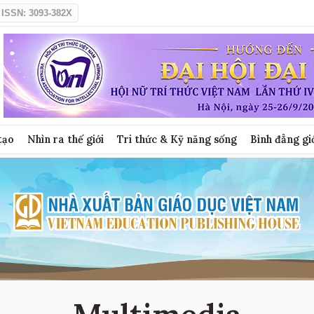
ISSN: 3093-382X
tạo
Nhìn ra thế giới
Tri thức & Kỹ năng sống
Bình đẳng gi