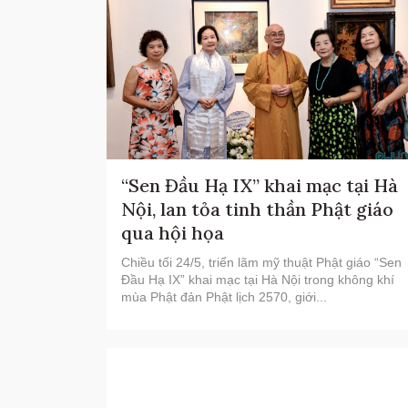
“Sen Đầu Hạ IX” khai mạc tại Hà
Nội, lan tỏa tinh thần Phật giáo
qua hội họa
Chiều tối 24/5, triển lãm mỹ thuật Phật giáo “Sen
Đầu Hạ IX” khai mạc tại Hà Nội trong không khí
mùa Phật đản Phật lịch 2570, giới...