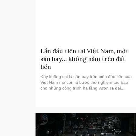
Lần đầu tiên tại Việt Nam, một
sân bay… không nằm trên đất
liền
Đây không chỉ là sân bay trên biển đầu tiên của
Việt Nam mà còn là bước thử nghiệm táo bạo
cho những công trình hạ tầng vươn ra đại...