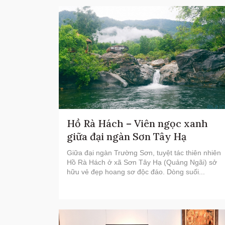
Hồ Rà Hách – Viên ngọc xanh
giữa đại ngàn Sơn Tây Hạ
Giữa đại ngàn Trường Sơn, tuyệt tác thiên nhiên
Hồ Rà Hách ở xã Sơn Tây Hạ (Quảng Ngãi) sở
hữu vẻ đẹp hoang sơ độc đáo. Dòng suối...