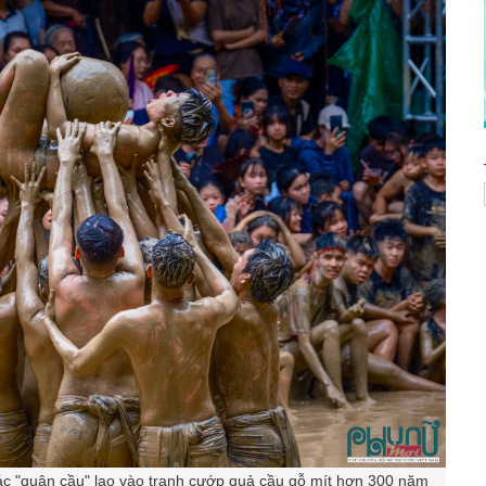
các "quân cầu" lao vào tranh cướp quả cầu gỗ mít hơn 300 năm