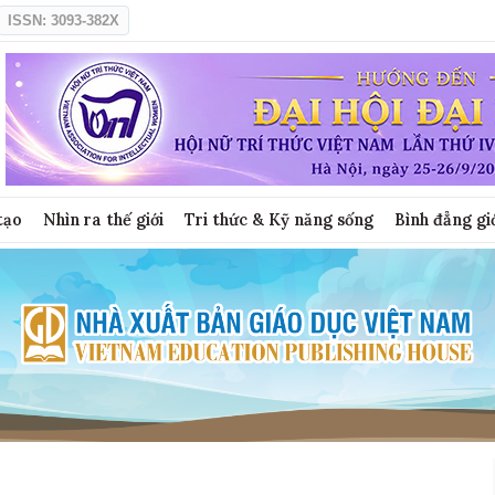
ISSN: 3093-382X
tạo
Nhìn ra thế giới
Tri thức & Kỹ năng sống
Bình đẳng gi