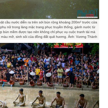
 vật cầu nước diễn ra trên sới bùn rộng khoảng 200m² trước cửa
 phụ nữ trong làng mặc trang phục truyền thống, gánh nước từ
ớp bùn mềm được tạo nên không chỉ phục vụ cuộc tranh tài mà
ự màu mỡ, sinh sôi của đồng đất quê hương. Ảnh: Vương Thành