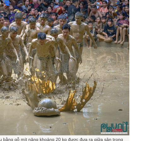
ầu bằng gỗ mít nặng khoảng 20 kg được đưa ra giữa sân trong