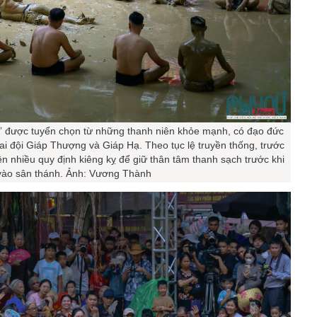
u” được tuyển chọn từ những thanh niên khỏe mạnh, có đạo đức
hai đội Giáp Thượng và Giáp Hạ. Theo tục lệ truyền thống, trước
ện nhiều quy định kiêng kỵ để giữ thân tâm thanh sạch trước khi
vào sân thánh. Ảnh: Vương Thành