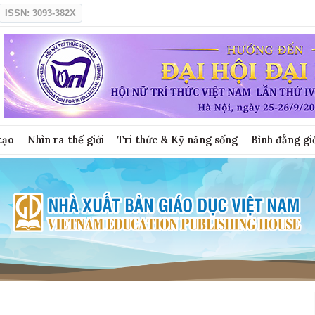
ISSN: 3093-382X
tạo
Nhìn ra thế giới
Tri thức & Kỹ năng sống
Bình đẳng gi