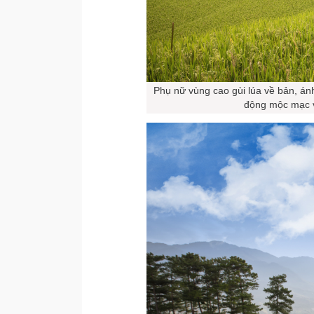
Phụ nữ vùng cao gùi lúa về bản, án
động mộc mạc v