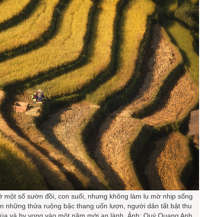
 ở một số sườn đồi, con suối, nhưng không làm lu mờ nhịp sống
ên những thửa ruộng bậc thang uốn lượn, người dân tất bật thu
ùa và hy vọng vào một năm mới an lành. Ảnh: Quý Quang Anh