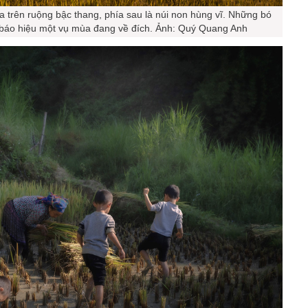
a trên ruộng bậc thang, phía sau là núi non hùng vĩ. Những bó
 báo hiệu một vụ mùa đang về đích. Ảnh: Quý Quang Anh