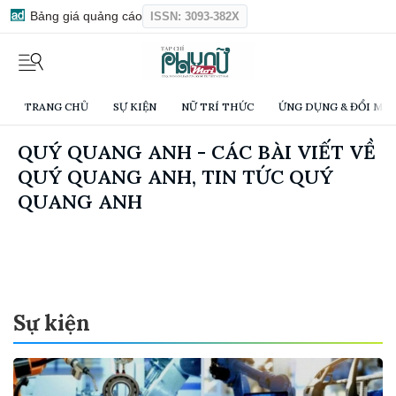
Bảng giá quảng cáo
ISSN: 3093-382X
TRANG CHỦ
SỰ KIỆN
NỮ TRÍ THỨC
ỨNG DỤNG & ĐỔI MỚI
QUÝ QUANG ANH - CÁC BÀI VIẾT VỀ
QUÝ QUANG ANH, TIN TỨC QUÝ
QUANG ANH
Sự kiện