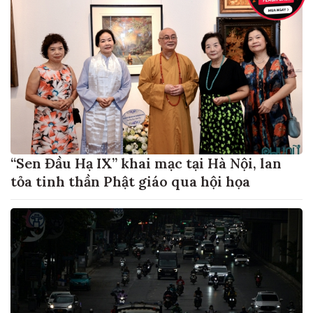
“Sen Đầu Hạ IX” khai mạc tại Hà Nội, lan
tỏa tinh thần Phật giáo qua hội họa