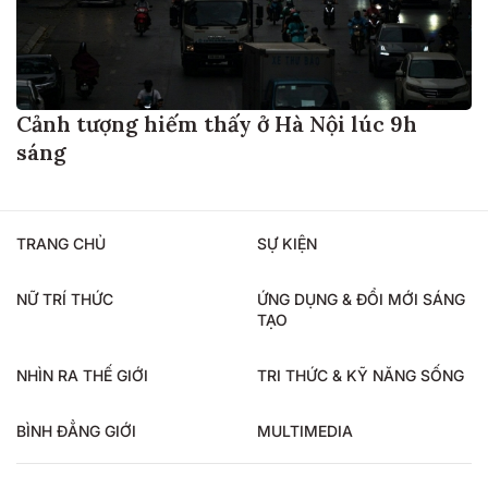
Cảnh tượng hiếm thấy ở Hà Nội lúc 9h
sáng
TRANG CHỦ
SỰ KIỆN
NỮ TRÍ THỨC
ỨNG DỤNG & ĐỔI MỚI SÁNG
TẠO
NHÌN RA THẾ GIỚI
TRI THỨC & KỸ NĂNG SỐNG
BÌNH ĐẲNG GIỚI
MULTIMEDIA