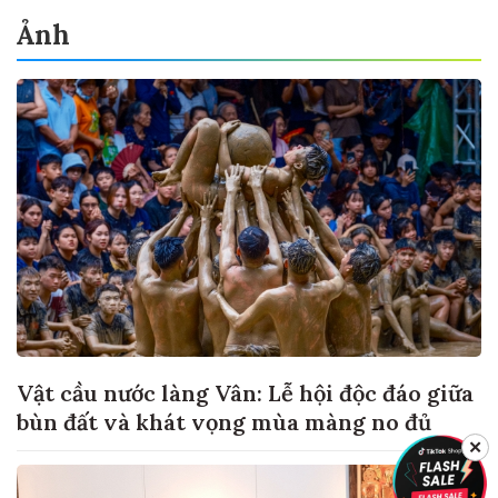
Ảnh
Vật cầu nước làng Vân: Lễ hội độc đáo giữa
bùn đất và khát vọng mùa màng no đủ
✕