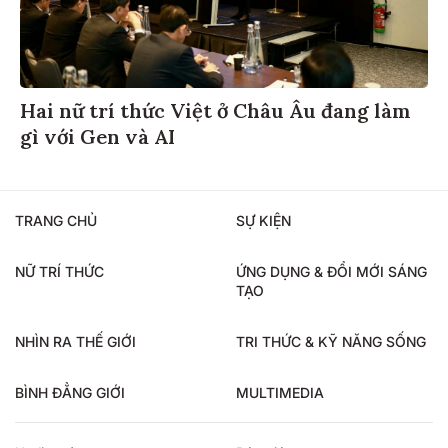
Hai nữ trí thức Việt ở Châu Âu đang làm
gì với Gen và AI
TRANG CHỦ
SỰ KIỆN
NỮ TRÍ THỨC
ỨNG DỤNG & ĐỔI MỚI SÁNG
TẠO
NHÌN RA THẾ GIỚI
TRI THỨC & KỸ NĂNG SỐNG
BÌNH ĐẲNG GIỚI
MULTIMEDIA