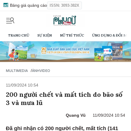
Bảng giá quảng cáo
ISSN: 3093-382X
TRANG CHỦ
SỰ KIỆN
NỮ TRÍ THỨC
ỨNG DỤNG & ĐỔI MỚI
/
MULTIMEDIA
ẢNH
VIDEO
11/09/2024 10:54
200 người chết và mất tích do bão số
3 và mưa lũ
Quang Vũ
11/09/2024 10:54
Đã ghi nhận có 200 người chết, mất tích (141