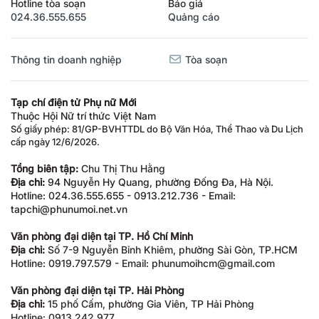
Hotline tòa soạn
Báo giá
024.36.555.655
Quảng cáo
Thông tin doanh nghiệp
Tòa soạn
Tạp chí điện tử Phụ nữ Mới
Thuộc Hội Nữ trí thức Việt Nam
Số giấy phép: 81/GP-BVHTTDL do Bộ Văn Hóa, Thể Thao và Du Lịch
cấp ngày 12/6/2026.
Tổng biên tập:
Chu Thị Thu Hằng
Địa chỉ:
94 Nguyễn Hy Quang, phường Đống Đa, Hà Nội.
Hotline: 024.36.555.655 - 0913.212.736 - Email:
tapchi@phunumoi.net.vn
Văn phòng đại diện tại TP. Hồ Chí Minh
Địa chỉ:
Số 7-9 Nguyễn Bỉnh Khiêm, phường Sài Gòn, TP.HCM
Hotline: 0919.797.579 - Email: phunumoihcm@gmail.com
Văn phòng đại diện tại TP. Hải Phòng
Địa chỉ:
15 phố Cấm, phường Gia Viên, TP Hải Phòng