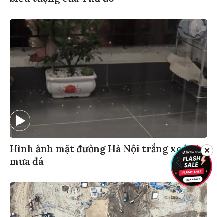
Hình ảnh mặt đường Hà Nội trắng xoá vì
✕
mưa đá