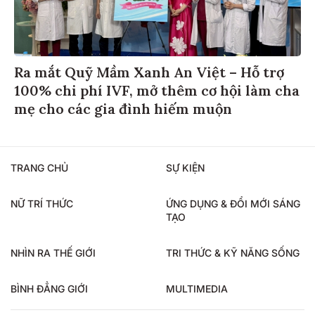
Ra mắt Quỹ Mầm Xanh An Việt – Hỗ trợ
100% chi phí IVF, mở thêm cơ hội làm cha
mẹ cho các gia đình hiếm muộn
TRANG CHỦ
SỰ KIỆN
NỮ TRÍ THỨC
ỨNG DỤNG & ĐỔI MỚI SÁNG
TẠO
NHÌN RA THẾ GIỚI
TRI THỨC & KỸ NĂNG SỐNG
BÌNH ĐẲNG GIỚI
MULTIMEDIA