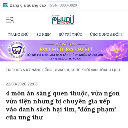
Bảng giá quảng cáo
ISSN: 3093-382X
TRANG CHỦ
SỰ KIỆN
NỮ TRÍ THỨC
ỨNG DỤNG & ĐỔI MỚI
/
TRI THỨC & KỸ NĂNG SỐNG
GIÁO DỤC
SỨC KHỎE
VĂN HÓA
DU LỊCH- Ẩ
22/03/2026 22:08
4 món ăn sáng quen thuộc, vừa ngon
vừa tiện nhưng bị chuyên gia xếp
vào danh sách hại tim, "đồng phạm"
của ung thư