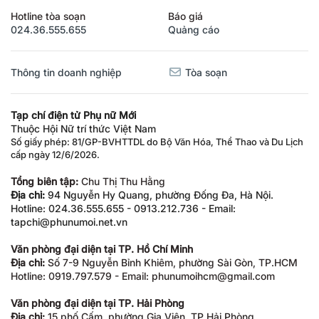
Hotline tòa soạn
Báo giá
024.36.555.655
Quảng cáo
Thông tin doanh nghiệp
Tòa soạn
Tạp chí điện tử Phụ nữ Mới
Thuộc Hội Nữ trí thức Việt Nam
Số giấy phép: 81/GP-BVHTTDL do Bộ Văn Hóa, Thể Thao và Du Lịch
cấp ngày 12/6/2026.
Tổng biên tập:
Chu Thị Thu Hằng
Địa chỉ:
94 Nguyễn Hy Quang, phường Đống Đa, Hà Nội.
Hotline: 024.36.555.655 - 0913.212.736 - Email:
tapchi@phunumoi.net.vn
Văn phòng đại diện tại TP. Hồ Chí Minh
Địa chỉ:
Số 7-9 Nguyễn Bỉnh Khiêm, phường Sài Gòn, TP.HCM
Hotline: 0919.797.579 - Email: phunumoihcm@gmail.com
Văn phòng đại diện tại TP. Hải Phòng
Địa chỉ:
15 phố Cấm, phường Gia Viên, TP Hải Phòng