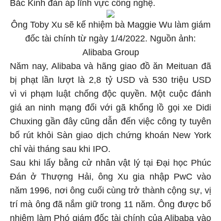
Bắc Kinh đàn áp lĩnh vực công nghệ.
Ông Toby Xu sẽ kế nhiệm bà Maggie Wu làm giám
đốc tài chính từ ngày 1/4/2022. Nguồn ảnh:
Alibaba Group
Năm nay, Alibaba và hãng giao đồ ăn Meituan đã
bị phạt lần lượt là 2,8 tỷ USD và 530 triệu USD
vì vi phạm luật chống độc quyền. Một cuộc đánh
giá an ninh mạng đối với gã khổng lồ gọi xe Didi
Chuxing gần đây cũng dẫn đến việc công ty tuyên
bố rút khỏi Sàn giao dịch chứng khoán New York
chỉ vài tháng sau khi IPO.
Sau khi lấy bằng cử nhân vật lý tại Đại học Phúc
Đán ở Thượng Hải, ông Xu gia nhập PwC vào
năm 1996, nơi ông cuối cùng trở thành cộng sự, vị
trí mà ông đã nắm giữ trong 11 năm. Ông được bổ
nhiệm làm Phó giám đốc tài chính của Alibaba vào