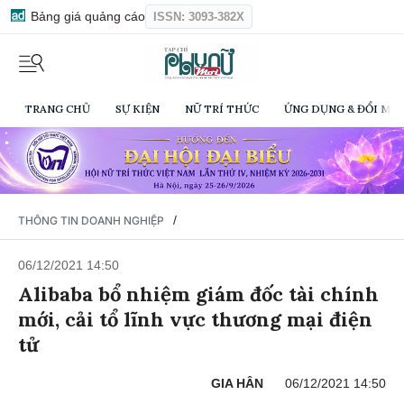
Bảng giá quảng cáo
ISSN: 3093-382X
TRANG CHỦ
SỰ KIỆN
NỮ TRÍ THỨC
ỨNG DỤNG & ĐỔI MỚI
/
THÔNG TIN DOANH NGHIỆP
06/12/2021 14:50
Alibaba bổ nhiệm giám đốc tài chính
mới, cải tổ lĩnh vực thương mại điện
tử
GIA HÂN
06/12/2021 14:50