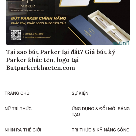
Tại sao bút Parker lại đắt? Giá bút ký
Parker khắc tên, logo tại
Butparkerkhacten.com
TRANG CHỦ
SỰ KIỆN
NỮ TRÍ THỨC
ỨNG DỤNG & ĐỔI MỚI SÁNG
TẠO
NHÌN RA THẾ GIỚI
TRI THỨC & KỸ NĂNG SỐNG