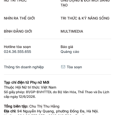
NỮ TRÍ THỨC
ỨNG DỤNG & ĐỔI MỚI SÁNG
TẠO
NHÌN RA THẾ GIỚI
TRI THỨC & KỸ NĂNG SỐNG
BÌNH ĐẲNG GIỚI
MULTIMEDIA
Hotline tòa soạn
Báo giá
024.36.555.655
Quảng cáo
Thông tin doanh nghiệp
Tòa soạn
Tạp chí điện tử Phụ nữ Mới
Thuộc Hội Nữ trí thức Việt Nam
Số giấy phép: 81/GP-BVHTTDL do Bộ Văn Hóa, Thể Thao và Du Lịch
cấp ngày 12/6/2026.
Tổng biên tập:
Chu Thị Thu Hằng
Địa chỉ:
94 Nguyễn Hy Quang, phường Đống Đa, Hà Nội.