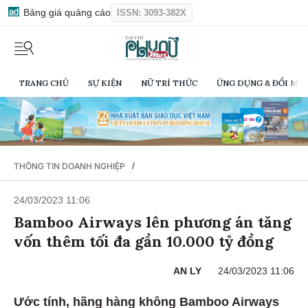
Bảng giá quảng cáo
ISSN: 3093-382X
TRANG CHỦ
SỰ KIỆN
NỮ TRÍ THỨC
ỨNG DỤNG & ĐỔI MỚI
/
THÔNG TIN DOANH NGHIỆP
24/03/2023 11:06
Bamboo Airways lên phương án tăng
vốn thêm tối đa gần 10.000 tỷ đồng
AN LY
24/03/2023 11:06
Ước tính, hãng hàng không Bamboo Airways