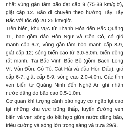
nhất vùng gần tâm bão đạt cấp 9 (75-88 km/giờ),
giật cấp 12. Bão di chuyển theo hướng Tây Tây
Bắc với tốc độ 20-25 km/giờ.
Trên biển, khu vực từ Thanh Hóa đến Bắc Quảng
Trị, bao gồm đảo Hòn Ngư và Cồn Cỏ, có gió
mạnh cấp 6-7, vùng gần tâm bão mạnh cấp 8-9,
giật cấp 12; sóng biển cao từ 3,0-5,0m, biển động
rất mạnh. Tại Bắc Vịnh Bắc Bộ (gồm Bạch Long
Vĩ, Vân Đồn, Cô Tô, Cát Hải và đảo Hòn Dấu), gió
cấp 6-7, giật cấp 8-9; sóng cao 2,0-4,0m. Các tỉnh
ven biển từ Quảng Ninh đến Nghệ An ghi nhận
nước dâng do bão cao 0,5-1,0m.
Cơ quan khí tượng cảnh báo nguy cơ ngập lụt cao
tại những khu vực trũng thấp, tuyến đường ven
biển và ven sông do kết hợp giữa nước dâng bão,
triều cường và sóng lớn trong sáng và trưa 29/9.