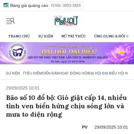
Bảng giá quảng cáo
ISSN: 3093-382X
TRANG CHỦ
SỰ KIỆN
NỮ TRÍ THỨC
ỨNG DỤNG & ĐỔI MỚI
/
SỰ KIỆN
TIÊU ĐIỂM
DIỄN ĐÀN
HOẠT ĐỘNG HỘI
ĐẠI HỘI ĐẠI BIỂU HỘI NỮ 
29/09/2025 10:01
Bão số 10 đổ bộ: Gió giật cấp 14, nhiều
tỉnh ven biển hứng chịu sóng lớn và
mưa to diện rộng
PV
29/09/2025 10:01