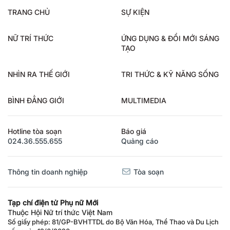
TRANG CHỦ
SỰ KIỆN
NỮ TRÍ THỨC
ỨNG DỤNG & ĐỔI MỚI SÁNG
TẠO
NHÌN RA THẾ GIỚI
TRI THỨC & KỸ NĂNG SỐNG
BÌNH ĐẲNG GIỚI
MULTIMEDIA
Hotline tòa soạn
Báo giá
024.36.555.655
Quảng cáo
Thông tin doanh nghiệp
Tòa soạn
Tạp chí điện tử Phụ nữ Mới
Thuộc Hội Nữ trí thức Việt Nam
Số giấy phép: 81/GP-BVHTTDL do Bộ Văn Hóa, Thể Thao và Du Lịch
cấp ngày 12/6/2026.