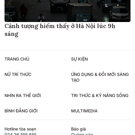
Cảnh tượng hiếm thấy ở Hà Nội lúc 9h
sáng
TRANG CHỦ
SỰ KIỆN
NỮ TRÍ THỨC
ỨNG DỤNG & ĐỔI MỚI SÁNG
TẠO
NHÌN RA THẾ GIỚI
TRI THỨC & KỸ NĂNG SỐNG
BÌNH ĐẲNG GIỚI
MULTIMEDIA
Hotline tòa soạn
Báo giá
024.36.555.655
Quảng cáo