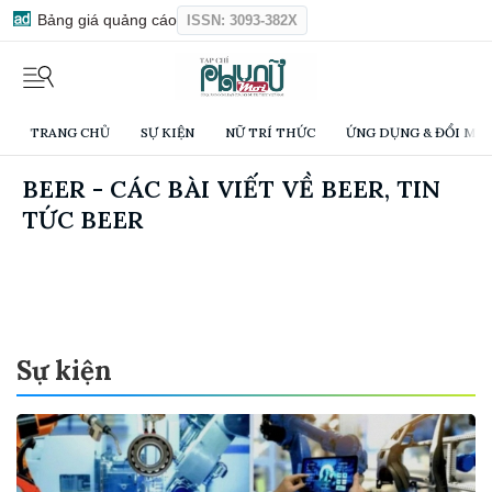
Bảng giá quảng cáo
ISSN: 3093-382X
TRANG CHỦ
SỰ KIỆN
NỮ TRÍ THỨC
ỨNG DỤNG & ĐỔI MỚI
BEER - CÁC BÀI VIẾT VỀ BEER, TIN
TỨC BEER
Sự kiện