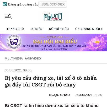
Bảng giá quảng cáo
ISSN: 3093-382X
TRANG CHỦ
SỰ KIỆN
NỮ TRÍ THỨC
ỨNG DỤNG & ĐỔI MỚI
/
MULTIMEDIA
ẢNH
VIDEO
30/06/2021 09:50
Bị yêu cầu dừng xe, tài xế ô tô nhấn
ga đẩy lùi CSGT rồi bỏ chạy
NGỌC CHÂU
30/06/2021 09:50
Bị CSGT ra tín hiệu dừng xe, tài xế ô tô không