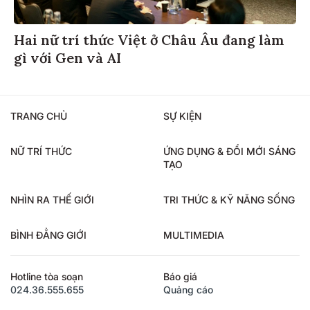
Hai nữ trí thức Việt ở Châu Âu đang làm
gì với Gen và AI
TRANG CHỦ
SỰ KIỆN
NỮ TRÍ THỨC
ỨNG DỤNG & ĐỔI MỚI SÁNG
TẠO
NHÌN RA THẾ GIỚI
TRI THỨC & KỸ NĂNG SỐNG
BÌNH ĐẲNG GIỚI
MULTIMEDIA
Hotline tòa soạn
Báo giá
024.36.555.655
Quảng cáo