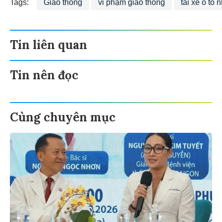
Tags:
Giao thông
vi phạm giao thông
tài xế ô tô
Tin liên quan
Tin nên đọc
Cùng chuyên mục