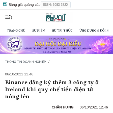
Bảng giá quảng cáo
ISSN: 3093-382X
TRANG CHỦ
SỰ KIỆN
NỮ TRÍ THỨC
ỨNG DỤNG & ĐỔI MỚI
/
THÔNG TIN DOANH NGHIỆP
06/10/2021 12:46
Binance đăng ký thêm 3 công ty ở
Ireland khi quy chế tiền điện tử
nóng lên
CHẤN HƯNG
06/10/2021 12:46