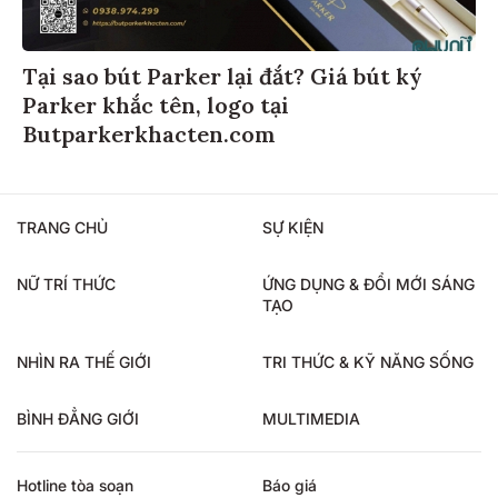
Tại sao bút Parker lại đắt? Giá bút ký
Parker khắc tên, logo tại
Butparkerkhacten.com
TRANG CHỦ
SỰ KIỆN
NỮ TRÍ THỨC
ỨNG DỤNG & ĐỔI MỚI SÁNG
TẠO
NHÌN RA THẾ GIỚI
TRI THỨC & KỸ NĂNG SỐNG
BÌNH ĐẲNG GIỚI
MULTIMEDIA
Hotline tòa soạn
Báo giá