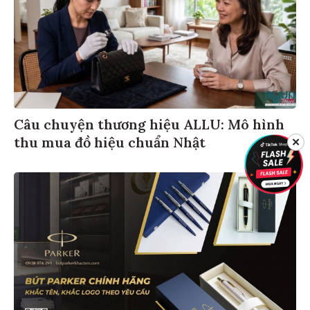
Câu chuyện thương hiệu ALLU: Mô hình
thu mua đồ hiệu chuẩn Nhật
✕