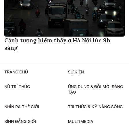
Cảnh tượng hiếm thấy ở Hà Nội lúc 9h
sáng
TRANG CHỦ
SỰ KIỆN
NỮ TRÍ THỨC
ỨNG DỤNG & ĐỔI MỚI SÁNG
TẠO
NHÌN RA THẾ GIỚI
TRI THỨC & KỸ NĂNG SỐNG
BÌNH ĐẲNG GIỚI
MULTIMEDIA