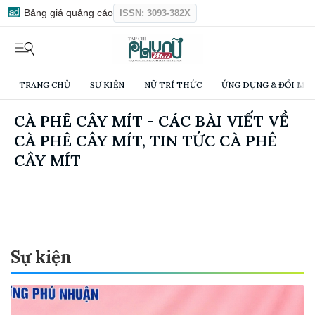
Bảng giá quảng cáo
ISSN: 3093-382X
TRANG CHỦ
SỰ KIỆN
NỮ TRÍ THỨC
ỨNG DỤNG & ĐỔI MỚI
CÀ PHÊ CÂY MÍT - CÁC BÀI VIẾT VỀ
CÀ PHÊ CÂY MÍT, TIN TỨC CÀ PHÊ
CÂY MÍT
Sự kiện