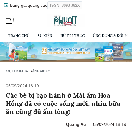
Bảng giá quảng cáo
ISSN: 3093-382X
TRANG CHỦ
SỰ KIỆN
NỮ TRÍ THỨC
ỨNG DỤNG & ĐỔI MỚI
/
MULTIMEDIA
ẢNH
VIDEO
05/09/2024 18:19
Các bé bị bạo hành ở Mái ấm Hoa
Hồng đã có cuộc sống mới, nhìn bữa
ăn cũng đủ ấm lòng!
Quang Vũ
05/09/2024 18:19