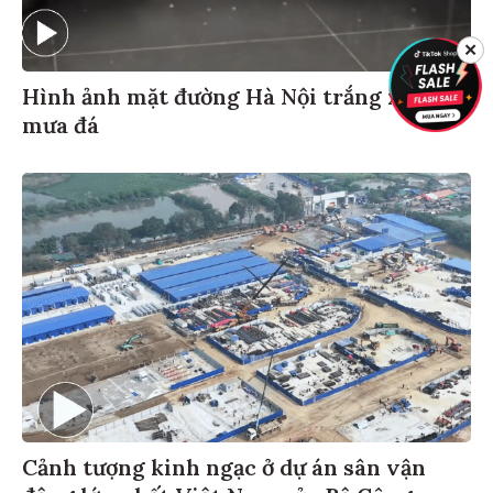
✕
Hình ảnh mặt đường Hà Nội trắng xoá vì
mưa đá
Cảnh tượng kinh ngạc ở dự án sân vận