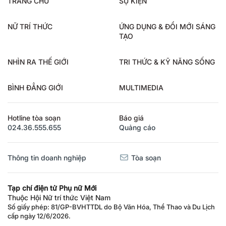
TRANG CHỦ
SỰ KIỆN
NỮ TRÍ THỨC
ỨNG DỤNG & ĐỔI MỚI SÁNG
TẠO
NHÌN RA THẾ GIỚI
TRI THỨC & KỸ NĂNG SỐNG
BÌNH ĐẲNG GIỚI
MULTIMEDIA
Hotline tòa soạn
Báo giá
024.36.555.655
Quảng cáo
Thông tin doanh nghiệp
Tòa soạn
Tạp chí điện tử Phụ nữ Mới
Thuộc Hội Nữ trí thức Việt Nam
Số giấy phép: 81/GP-BVHTTDL do Bộ Văn Hóa, Thể Thao và Du Lịch
cấp ngày 12/6/2026.