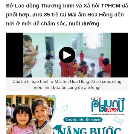
Sở Lao động Thương binh và Xã hội TPHCM đã
phối hợp, đưa 85 trẻ tại Mái ấm Hoa Hồng đến
nơi ở mới để chăm sóc, nuôi dưỡng
Các bé bị bạo hành ở Mái ấm Hoa Hồng đã có cuộc sống
mới, nhìn bữa ăn cũng đủ ấm lòng!