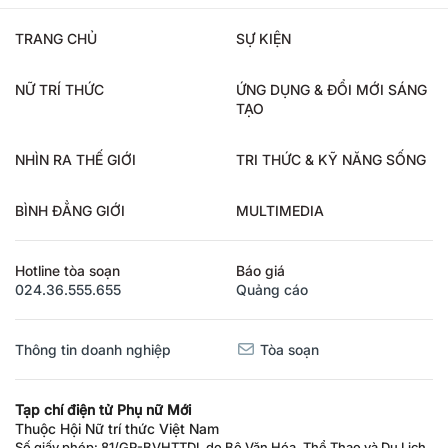
TRANG CHỦ
SỰ KIỆN
NỮ TRÍ THỨC
ỨNG DỤNG & ĐỔI MỚI SÁNG
TẠO
NHÌN RA THẾ GIỚI
TRI THỨC & KỸ NĂNG SỐNG
BÌNH ĐẲNG GIỚI
MULTIMEDIA
Hotline tòa soạn
Báo giá
024.36.555.655
Quảng cáo
Thông tin doanh nghiệp
Tòa soạn
Tạp chí điện tử Phụ nữ Mới
Thuộc Hội Nữ trí thức Việt Nam
Số giấy phép: 81/GP-BVHTTDL do Bộ Văn Hóa, Thể Thao và Du Lịch