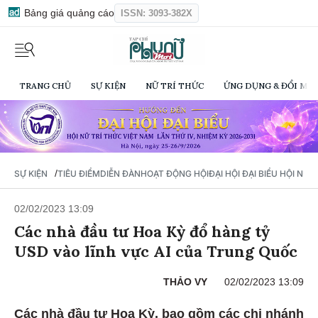
Bảng giá quảng cáo
ISSN: 3093-382X
TRANG CHỦ
SỰ KIỆN
NỮ TRÍ THỨC
ỨNG DỤNG & ĐỔI MỚI
/
SỰ KIỆN
TIÊU ĐIỂM
DIỄN ĐÀN
HOẠT ĐỘNG HỘI
ĐẠI HỘI ĐẠI BIỂU HỘI NỮ 
02/02/2023 13:09
Các nhà đầu tư Hoa Kỳ đổ hàng tỷ
USD vào lĩnh vực AI của Trung Quốc
THẢO VY
02/02/2023 13:09
Các nhà đầu tư Hoa Kỳ, bao gồm các chi nhánh