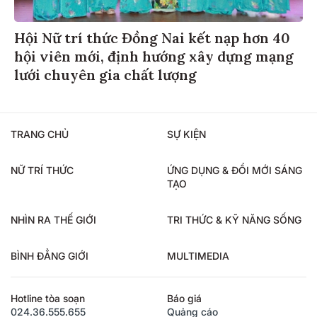
Hội Nữ trí thức Đồng Nai kết nạp hơn 40
hội viên mới, định hướng xây dựng mạng
lưới chuyên gia chất lượng
TRANG CHỦ
SỰ KIỆN
NỮ TRÍ THỨC
ỨNG DỤNG & ĐỔI MỚI SÁNG
TẠO
NHÌN RA THẾ GIỚI
TRI THỨC & KỸ NĂNG SỐNG
BÌNH ĐẲNG GIỚI
MULTIMEDIA
Hotline tòa soạn
Báo giá
024.36.555.655
Quảng cáo