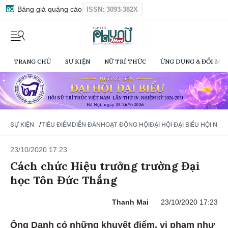
Bảng giá quảng cáo
ISSN: 3093-382X
TRANG CHỦ
SỰ KIỆN
NỮ TRÍ THỨC
ỨNG DỤNG & ĐỔI MỚI
/
SỰ KIỆN
TIÊU ĐIỂM
DIỄN ĐÀN
HOẠT ĐỘNG HỘI
ĐẠI HỘI ĐẠI BIỂU HỘI NỮ 
23/10/2020 17:23
Cách chức Hiệu trưởng trường Đại
học Tôn Đức Thắng
Thanh Mai
23/10/2020 17:23
Ông Danh có những khuyết điểm, vi phạm như