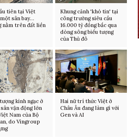
ầu tiên tại Việt
Khung cảnh 'khó tin' tại
 một sân bay…
công trường siêu cầu
 nằm trên đất liền
16.000 tỷ đồng bắc qua
dòng sông biểu tượng
của Thủ đô
tượng kinh ngạc ở
Hai nữ trí thức Việt ở
 sân vận động lớn
Châu Âu đang làm gì với
Việt Nam của Bộ
Gen và AI
an, do Vingroup
ựng