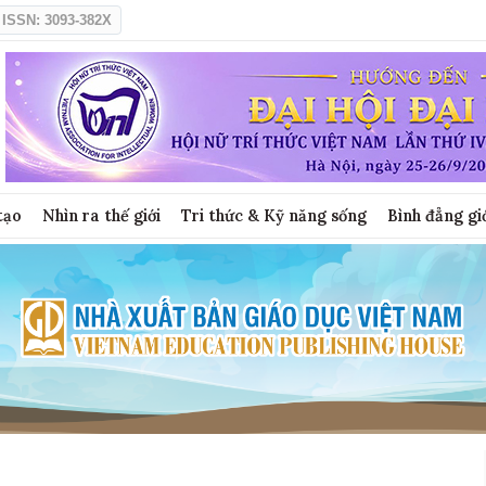
ISSN: 3093-382X
tạo
Nhìn ra thế giới
Tri thức & Kỹ năng sống
Bình đẳng gi