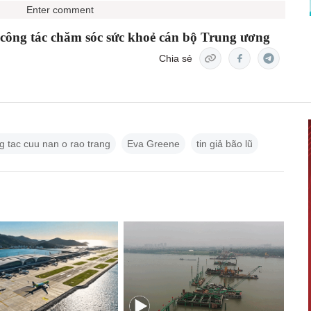
Enter comment
 công tác chăm sóc sức khoẻ cán bộ Trung ương
Chia sẻ
g tac cuu nan o rao trang
Eva Greene
tin giả bão lũ