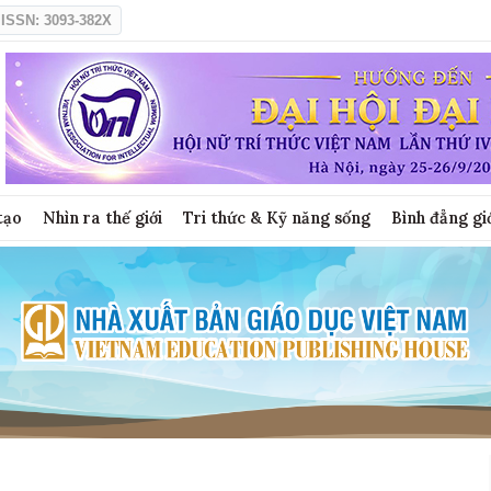
ISSN: 3093-382X
tạo
Nhìn ra thế giới
Tri thức & Kỹ năng sống
Bình đẳng gi