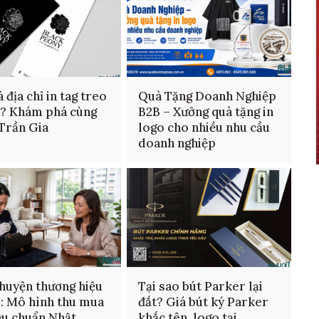
 địa chỉ in tag treo
Quà Tặng Doanh Nghiệp
n? Khám phá cùng
B2B – Xưởng quà tặng in
 Trần Gia
logo cho nhiều nhu cầu
doanh nghiệp
huyện thương hiệu
Tại sao bút Parker lại
: Mô hình thu mua
đắt? Giá bút ký Parker
ệu chuẩn Nhật
khắc tên, logo tại