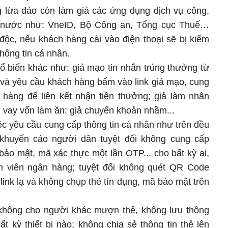
g lừa đảo còn làm giả các ứng dụng dịch vụ công,
nước như: VneID, Bộ Công an, Tổng cục Thuế…
c, nếu khách hàng cài vào điện thoại sẽ bị kiểm
thông tin cá nhân.
ổ biến khác như: giả mạo tin nhắn trúng thưởng từ
 và yêu cầu khách hàng bấm vào link giả mạo, cung
n hàng để liên kết nhận tiền thưởng; giả làm nhân
ợ vay vốn làm ăn; giả chuyển khoản nhầm...
c yêu cầu cung cấp thông tin cá nhân như trên đều
khuyến cáo người dân tuyệt đối không cung cấp
 bảo mật, mã xác thực một lần OTP... cho bất kỳ ai,
n viên ngân hàng; tuyệt đối không quét QR Code
ink lạ và không chụp thẻ tín dụng, mã bảo mật trên
không cho người khác mượn thẻ, không lưu thông
bất kỳ thiết bị nào; không chia sẻ thông tin thẻ lên