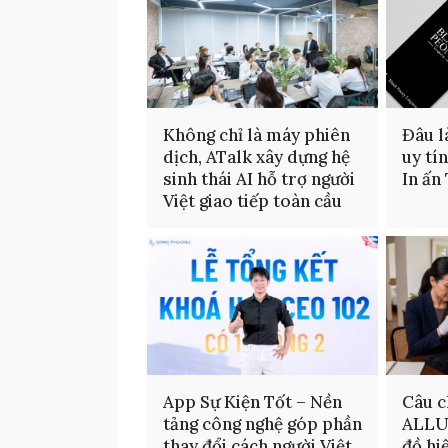
Không chỉ là máy phiên
Đâu là
dịch, ATalk xây dựng hệ
uy tí
sinh thái AI hỗ trợ người
In ấn
Việt giao tiếp toàn cầu
App Sự Kiện Tốt – Nền
Câu c
tảng công nghệ góp phần
ALLU
thay đổi cách người Việt
đồ hi