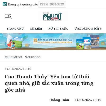
Bảng giá quảng cáo
ISSN: 3093-382X
TRANG CHỦ
SỰ KIỆN
NỮ TRÍ THỨC
ỨNG DỤNG & ĐỔI MỚI
/
MULTIMEDIA
ẢNH
VIDEO
14/01/2026 15:19
Cao Thanh Thủy: Yêu hoa từ thói
quen nhỏ, giữ sắc xuân trong từng
góc nhà
Hoàng Toàn
14/01/2026 15:19