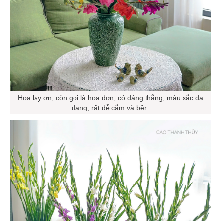
Hoa lay ơn, còn gọi là hoa dơn, có dáng thẳng, màu sắc đa
dạng, rất dễ cắm và bền.