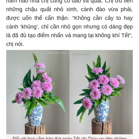
năm nào nhà chị cũng có đào và quất. Chị ưu tiên
những chậu quất nhỏ xinh, cành đào vừa phải,
được uốn thế cẩn thận. “Không cần cây to hay
cành ‘khủng’, chỉ cần nhỏ gọn nhưng có dáng đẹp
là đã đủ tạo điểm nhấn và mang lại không khí Tết”,
chị nói.