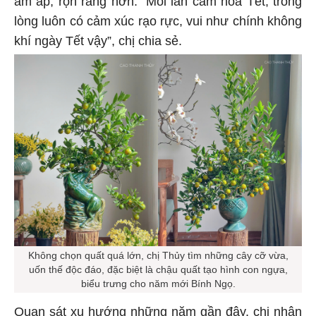
ấm áp, rộn ràng hơn. “Mỗi lần cắm hoa Tết, trong
lòng luôn có cảm xúc rạo rực, vui như chính không
khí ngày Tết vậy”, chị chia sẻ.
Không chọn quất quá lớn, chị Thủy tìm những cây cỡ vừa,
uốn thế độc đáo, đặc biệt là chậu quất tạo hình con ngựa,
biểu trưng cho năm mới Bính Ngọ.
Quan sát xu hướng những năm gần đây, chị nhận