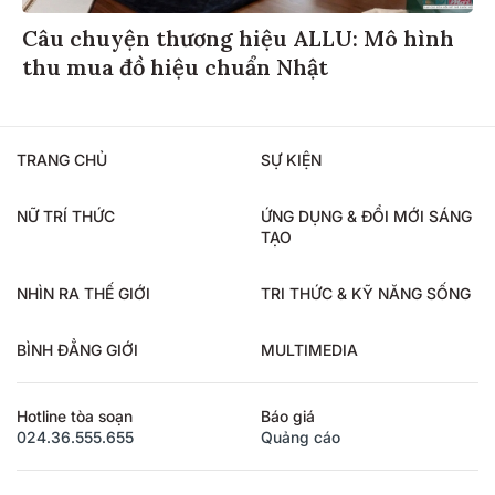
Câu chuyện thương hiệu ALLU: Mô hình
thu mua đồ hiệu chuẩn Nhật
TRANG CHỦ
SỰ KIỆN
NỮ TRÍ THỨC
ỨNG DỤNG & ĐỔI MỚI SÁNG
TẠO
NHÌN RA THẾ GIỚI
TRI THỨC & KỸ NĂNG SỐNG
BÌNH ĐẲNG GIỚI
MULTIMEDIA
Hotline tòa soạn
Báo giá
024.36.555.655
Quảng cáo