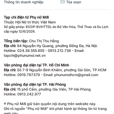
Thông tin doanh nghiệp
Tòa soạn
Tạp chí điện tử Phụ nữ Mới
Thuộc Hội Nữ trí thức Việt Nam
Số giấy phép: 81/GP-BVHTTDL do Bộ Văn Hóa, Thể Thao và Du Lịch
cấp ngày 12/6/2026.
Tổng biên tập:
Chu Thị Thu Hằng
Địa chỉ:
94 Nguyễn Hy Quang, phường Đống Đa, Hà Nội.
Hotline: 024.36.555.655 - 0913.212.736 - Email:
tapchi@phunumoi.net.vn
Văn phòng đại diện tại TP. Hồ Chí Minh
Địa chỉ:
Số 7-9 Nguyễn Bỉnh Khiêm, phường Sài Gòn, TP.HCM
Hotline: 0919.797.579 - Email: phunumoihcm@gmail.com
Văn phòng đại diện tại TP. Hải Phòng
Địa chỉ:
15 phố Cấm, phường Gia Viên, TP Hải Phòng
Hotline: 0913.242.977
® Phụ nữ Mới giữ bản quyền nội dung trên website này.
Ghi rõ nguồn "Phụ nữ Mới" khi phát hành lại thông tin từ trang