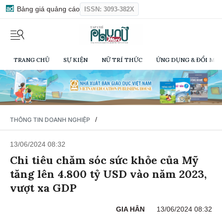
Bảng giá quảng cáo
ISSN: 3093-382X
TRANG CHỦ
SỰ KIỆN
NỮ TRÍ THỨC
ỨNG DỤNG & ĐỔI MỚI
/
THÔNG TIN DOANH NGHIỆP
13/06/2024 08:32
Chi tiêu chăm sóc sức khỏe của Mỹ
tăng lên 4.800 tỷ USD vào năm 2023,
vượt xa GDP
GIA HÂN
13/06/2024 08:32