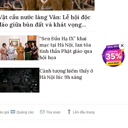
Vật cầu nước làng Vân: Lễ hội độc
đáo giữa bùn đất và khát vọng
mùa màng no đủ
“Sen Đầu Hạ IX” khai
mạc tại Hà Nội, lan tỏa
✕
tinh thần Phật giáo qua
hội họa
Cảnh tượng hiếm thấy ở
Hà Nội lúc 9h sáng
áo giá
Quảng cáo
Tòa soạn
Lên đầu trang