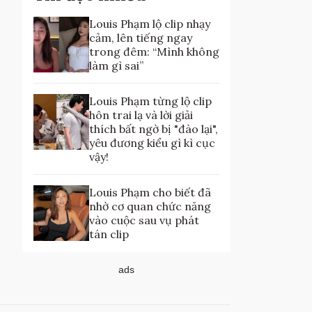
Louis Phạm lộ clip nhạy
cảm, lên tiếng ngay
trong đêm: “Mình không
làm gì sai”
Louis Phạm từng lộ clip
hôn trai lạ và lời giải
thích bất ngờ bị "đào lại",
yêu đương kiểu gì kì cục
vậy!
Louis Phạm cho biết đã
nhờ cơ quan chức năng
vào cuộc sau vụ phát
tán clip
ads