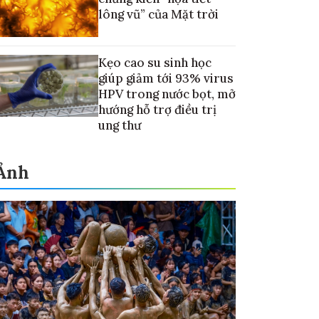
lông vũ” của Mặt trời
Kẹo cao su sinh học
giúp giảm tới 93% virus
HPV trong nước bọt, mở
hướng hỗ trợ điều trị
ung thư
Ảnh