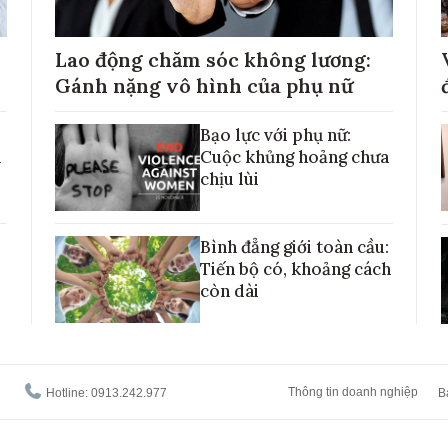
Lao động chăm sóc không lương:
Gánh nặng vô hình của phụ nữ
Bạo lực với phụ nữ:
h
Cuộc khủng hoảng chưa
chịu lùi
Bình đẳng giới toàn cầu:
Tiến bộ có, khoảng cách
còn dài
Thông tin doanh nghiệp
Hotline: 0913.242.977
B