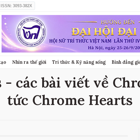
ISSN: 3093-382X
tạo
Nhìn ra thế giới
Tri thức & Kỹ năng sống
Bình đẳng gi
- các bài viết về Chr
tức Chrome Hearts