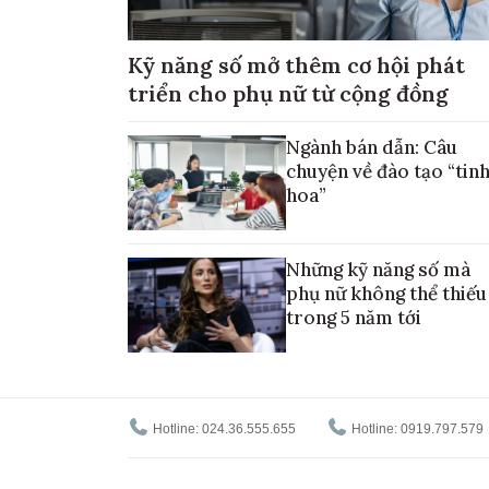
Kỹ năng số mở thêm cơ hội phát
triển cho phụ nữ từ cộng đồng
Ngành bán dẫn: Câu
chuyện về đào tạo “tin
hoa”
Những kỹ năng số mà
phụ nữ không thể thiếu
trong 5 năm tới
Hotline: 024.36.555.655
Hotline: 0919.797.579