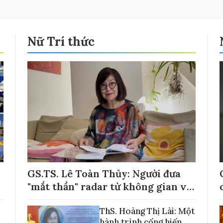
Nữ Trí thức
GS.TS. Lê Toàn Thủy: Người đưa
"mắt thần" radar từ không gian về
với những cánh đồng lúa Việt Nam
ThS. Hoàng Thị Lài: Một
hành trình cống hiến,