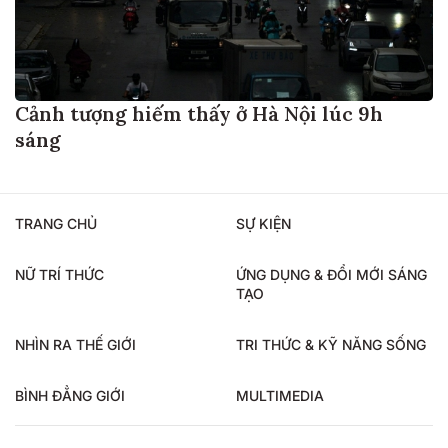
Cảnh tượng hiếm thấy ở Hà Nội lúc 9h
sáng
TRANG CHỦ
SỰ KIỆN
NỮ TRÍ THỨC
ỨNG DỤNG & ĐỔI MỚI SÁNG
TẠO
NHÌN RA THẾ GIỚI
TRI THỨC & KỸ NĂNG SỐNG
BÌNH ĐẲNG GIỚI
MULTIMEDIA