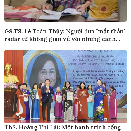
GS.TS. Lê Toàn Thủy: Người đưa "mắt thần"
radar từ không gian về với những cánh
đồng lúa Việt Nam
ThS. Hoàng Thị Lài: Một hành trình cống