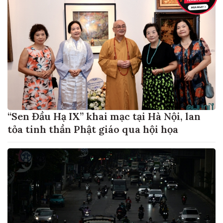
“Sen Đầu Hạ IX” khai mạc tại Hà Nội, lan
tỏa tinh thần Phật giáo qua hội họa