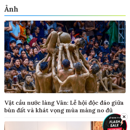
Ảnh
Vật cầu nước làng Vân: Lễ hội độc đáo giữa
bùn đất và khát vọng mùa màng no đủ
✕