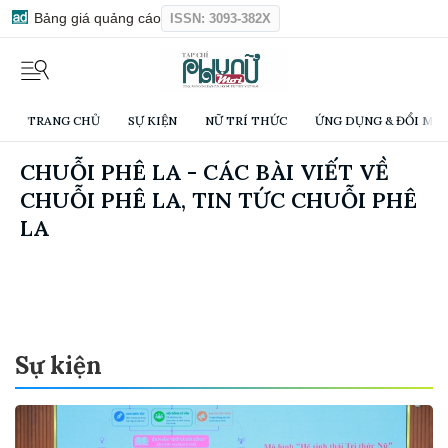
Bảng giá quảng cáo
ISSN: 3093-382X
TRANG CHỦ
SỰ KIỆN
NỮ TRÍ THỨC
ỨNG DỤNG & ĐỔI MỚI
CHUỖI PHÊ LA - CÁC BÀI VIẾT VỀ
CHUỖI PHÊ LA, TIN TỨC CHUỖI PHÊ
LA
Sự kiện