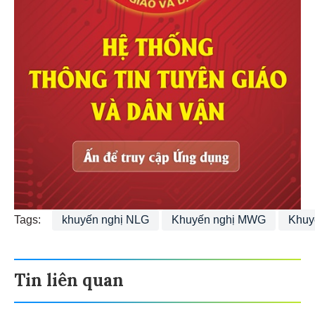
Tags:
khuyến nghị NLG
Khuyến nghị MWG
Khuy
Tin liên quan