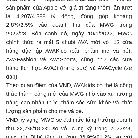
VND ước tính Topzone sẽ thúc đẩy doanh thu từ
sản phẩm của Apple với giá trị tăng thêm lần lượt
là 4.207/4.388 tỷ đồng, đóng góp khoảng
2,8%/2,5% vào doanh thu của MWG trong
2022/23. Bên cạnh đó, ngày 10/1/2022, MWG
chính thức ra mắt 5 chuỗi AVA mới với 12 cửa
hàng độc lập AVAKids (sản phẩm mẹ và bé),
AVAFashion và AVASports, cũng như các cửa
hàng tích hợp AVAJi (trang sức) và AVACycle (xe
đạp).
Theo quan điểm của VND, AVAKids có thể là công
thức thành công mới của MWG nhờ vào xu hướng
nâng cao nhận thức chăm sóc sức khỏe và chất
lượng sản phẩm cho mẹ và bé.
VND kỳ vọng MWG sẽ đạt mức tăng trưởng doanh
thu 22,2%/18,3% so với cùng kỳ trong 2022/23,