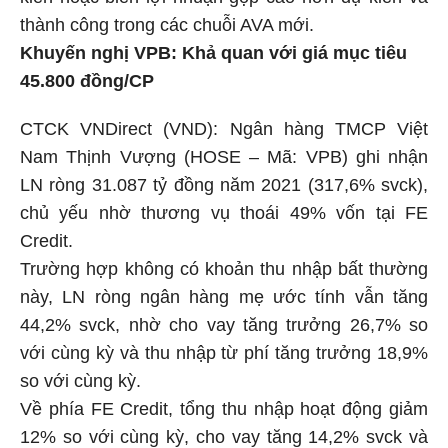
kiến hoặc biên lợi nhuận gộp cao hơn dự kiến và
thành công trong các chuỗi AVA mới.
Khuyến nghị VPB: Khả quan với giá mục tiêu
45.800 đồng/CP
CTCK VNDirect (VND): Ngân hàng TMCP Việt
Nam Thịnh Vượng (HOSE – Mã: VPB) ghi nhận
LN ròng 31.087 tỷ đồng năm 2021 (317,6% svck),
chủ yếu nhờ thương vụ thoái 49% vốn tại FE
Credit.
Trường hợp không có khoản thu nhập bất thường
này, LN ròng ngân hàng mẹ ước tính vẫn tăng
44,2% svck, nhờ cho vay tăng trưởng 26,7% so
với cùng kỳ và thu nhập từ phí tăng trưởng 18,9%
so với cùng kỳ.
Về phía FE Credit, tổng thu nhập hoạt động giảm
12% so với cùng kỳ, cho vay tăng 14,2% svck và