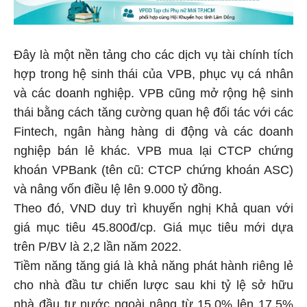
Đây là một nền tảng cho các dịch vụ tài chính tích
hợp trong hệ sinh thái của VPB, phục vụ cá nhân
và các doanh nghiệp. VPB cũng mở rộng hệ sinh
thái bằng cách tăng cường quan hệ đối tác với các
Fintech, ngân hàng hàng di động và các doanh
nghiệp bán lẻ khác. VPB mua lại CTCP chứng
khoán VPBank (tên cũ: CTCP chứng khoán ASC)
và nâng vốn điều lệ lên 9.000 tỷ đồng.
Theo đó, VND duy trì khuyến nghị Khả quan với
giá mục tiêu 45.800đ/cp. Giá mục tiêu mới dựa
trên P/BV là 2,2 lần năm 2022.
Tiềm năng tăng giá là khả năng phát hành riêng lẻ
cho nhà đầu tư chiến lược sau khi tỷ lệ sở hữu
nhà đầu tư nước ngoài nâng từ 15,0% lên 17,5%