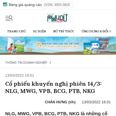
Bảng giá quảng cáo
ISSN: 3093-382X
TRANG CHỦ
SỰ KIỆN
NỮ TRÍ THỨC
ỨNG DỤNG & ĐỔI MỚI
/
THÔNG TIN DOANH NGHIỆP
13/03/2022 18:01
Cổ phiếu khuyến nghị phiên 14/3:
NLG, MWG, VPB, BCG, PTB, NKG
CHẤN HƯNG (t/h)
13/03/2022 18:01
NLG, MWG, VPB, BCG, PTB, NKG là những cổ