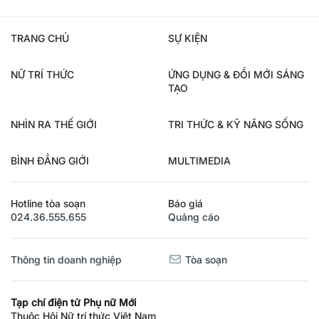
TRANG CHỦ
SỰ KIỆN
NỮ TRÍ THỨC
ỨNG DỤNG & ĐỔI MỚI SÁNG
TẠO
NHÌN RA THẾ GIỚI
TRI THỨC & KỸ NĂNG SỐNG
BÌNH ĐẲNG GIỚI
MULTIMEDIA
Hotline tòa soạn
Báo giá
024.36.555.655
Quảng cáo
Thông tin doanh nghiệp
Tòa soạn
Tạp chí điện tử Phụ nữ Mới
Thuộc Hội Nữ trí thức Việt Nam