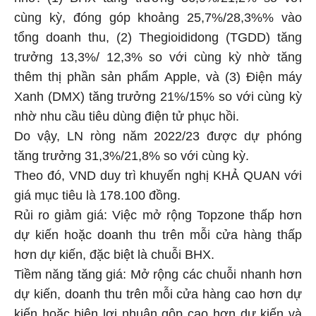
nhờ: (1) BHX tăng trưởng 36,9%/21,2% so với
cùng kỳ, đóng góp khoảng 25,7%/28,3%% vào
tổng doanh thu, (2) Thegioididong (TGDD) tăng
trưởng 13,3%/ 12,3% so với cùng kỳ nhờ tăng
thêm thị phần sản phẩm Apple, và (3) Điện máy
Xanh (DMX) tăng trưởng 21%/15% so với cùng kỳ
nhờ nhu cầu tiêu dùng điện tử phục hồi.
Do vậy, LN ròng năm 2022/23 được dự phóng
tăng trưởng 31,3%/21,8% so với cùng kỳ.
Theo đó, VND duy trì khuyến nghị KHẢ QUAN với
giá mục tiêu là 178.100 đồng.
Rủi ro giảm giá: Việc mở rộng Topzone thấp hơn
dự kiến hoặc doanh thu trên mỗi cửa hàng thấp
hơn dự kiến, đặc biệt là chuỗi BHX.
Tiềm năng tăng giá: Mở rộng các chuỗi nhanh hơn
dự kiến, doanh thu trên mỗi cửa hàng cao hơn dự