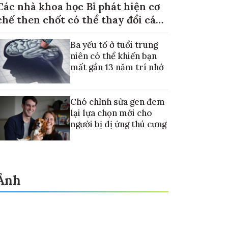
Các nhà khoa học Bỉ phát hiện cơ
chế then chốt có thể thay đổi cách
điều trị ung thư di căn gan
Ba yếu tố ở tuổi trung
niên có thể khiến bạn
mất gần 13 năm trí nhớ
Chó chỉnh sửa gen đem
lại lựa chọn mới cho
người bị dị ứng thú cưng
Ảnh