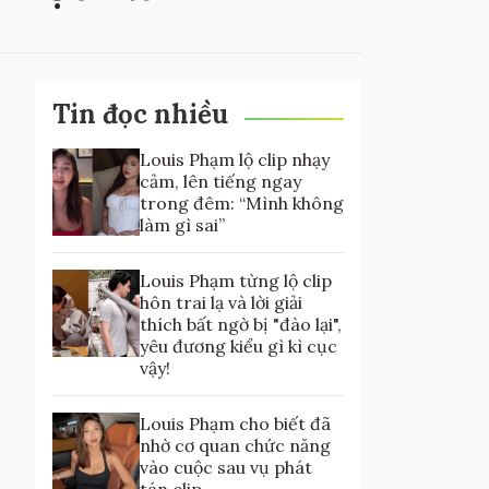
Tin đọc nhiều
Louis Phạm lộ clip nhạy
cảm, lên tiếng ngay
trong đêm: “Mình không
làm gì sai”
Louis Phạm từng lộ clip
hôn trai lạ và lời giải
thích bất ngờ bị "đào lại",
yêu đương kiểu gì kì cục
vậy!
Louis Phạm cho biết đã
nhờ cơ quan chức năng
vào cuộc sau vụ phát