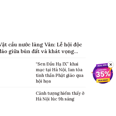
Vật cầu nước làng Vân: Lễ hội độc
đáo giữa bùn đất và khát vọng
mùa màng no đủ
“Sen Đầu Hạ IX” khai
✕
mạc tại Hà Nội, lan tỏa
tinh thần Phật giáo qua
hội họa
Cảnh tượng hiếm thấy ở
Hà Nội lúc 9h sáng