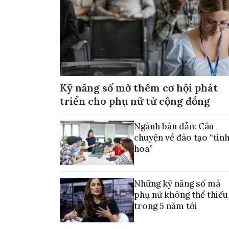
Kỹ năng số mở thêm cơ hội phát
triển cho phụ nữ từ cộng đồng
Ngành bán dẫn: Câu
chuyện về đào tạo “tin
hoa”
Những kỹ năng số mà
phụ nữ không thể thiếu
trong 5 năm tới