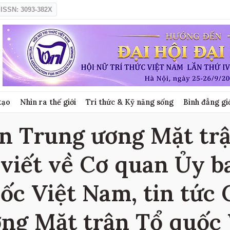
ISSN: 3093-382X
tạo
Nhìn ra thế giới
Tri thức & Kỹ năng sống
Bình đẳng gi
n Trung ương Mặt trậ
 viết về Cơ quan Ủy 
ốc Việt Nam, tin tức
ng Mặt trận Tổ quốc