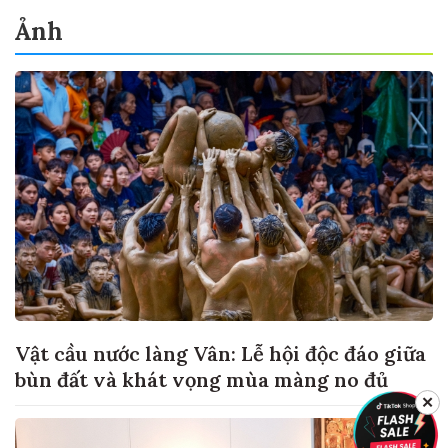
Ảnh
Vật cầu nước làng Vân: Lễ hội độc đáo giữa
bùn đất và khát vọng mùa màng no đủ
✕