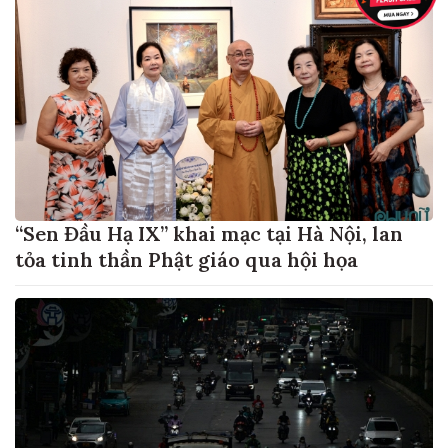
“Sen Đầu Hạ IX” khai mạc tại Hà Nội, lan
tỏa tinh thần Phật giáo qua hội họa