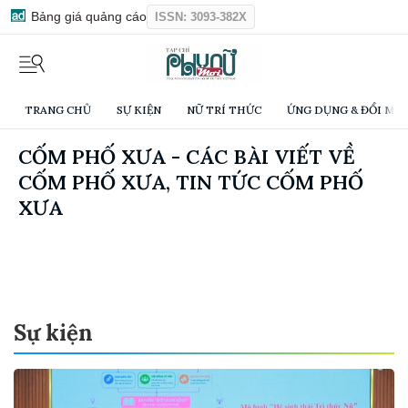
Bảng giá quảng cáo
ISSN: 3093-382X
TRANG CHỦ
SỰ KIỆN
NỮ TRÍ THỨC
ỨNG DỤNG & ĐỔI MỚI
CỐM PHỐ XƯA - CÁC BÀI VIẾT VỀ
CỐM PHỐ XƯA, TIN TỨC CỐM PHỐ
XƯA
Sự kiện