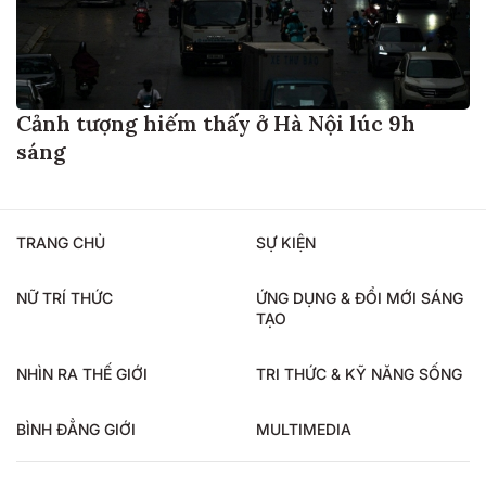
Cảnh tượng hiếm thấy ở Hà Nội lúc 9h
sáng
TRANG CHỦ
SỰ KIỆN
NỮ TRÍ THỨC
ỨNG DỤNG & ĐỔI MỚI SÁNG
TẠO
NHÌN RA THẾ GIỚI
TRI THỨC & KỸ NĂNG SỐNG
BÌNH ĐẲNG GIỚI
MULTIMEDIA