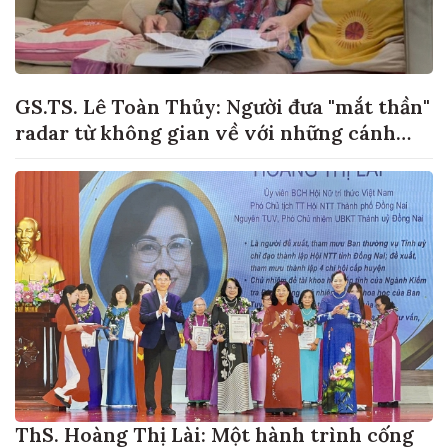
GS.TS. Lê Toàn Thủy: Người đưa "mắt thần"
radar từ không gian về với những cánh
đồng lúa Việt Nam
ThS. Hoàng Thị Lài: Một hành trình cống