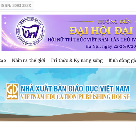
ISSN: 3093-382X
tạo
Nhìn ra thế giới
Tri thức & Kỹ năng sống
Bình đẳng gi