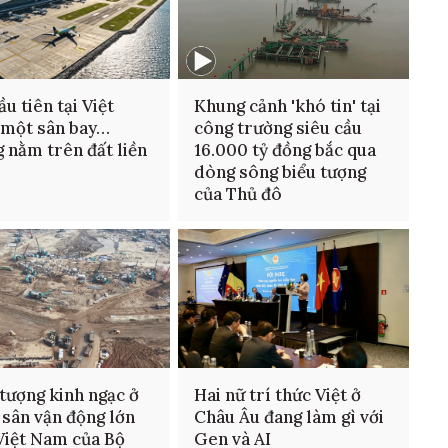
ầu tiên tại Việt
Khung cảnh 'khó tin' tại
 một sân bay…
công trường siêu cầu
 nằm trên đất liền
16.000 tỷ đồng bắc qua
dòng sông biểu tượng
của Thủ đô
tượng kinh ngạc ở
Hai nữ trí thức Việt ở
 sân vận động lớn
Châu Âu đang làm gì với
Việt Nam của Bộ
Gen và AI