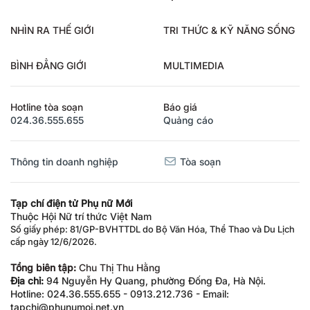
NHÌN RA THẾ GIỚI
TRI THỨC & KỸ NĂNG SỐNG
BÌNH ĐẲNG GIỚI
MULTIMEDIA
Hotline tòa soạn
Báo giá
024.36.555.655
Quảng cáo
Thông tin doanh nghiệp
Tòa soạn
Tạp chí điện tử Phụ nữ Mới
Thuộc Hội Nữ trí thức Việt Nam
Số giấy phép: 81/GP-BVHTTDL do Bộ Văn Hóa, Thể Thao và Du Lịch
cấp ngày 12/6/2026.
Tổng biên tập:
Chu Thị Thu Hằng
Địa chỉ:
94 Nguyễn Hy Quang, phường Đống Đa, Hà Nội.
Hotline: 024.36.555.655 - 0913.212.736 - Email:
tapchi@phunumoi.net.vn