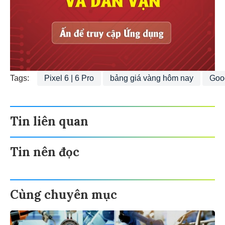
Tags:
Pixel 6 | 6 Pro
bảng giá vàng hôm nay
Goo
Tin liên quan
Tin nên đọc
Cùng chuyên mục