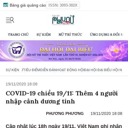
Bảng giá quảng cáo
ISSN: 3093-382X
TRANG CHỦ
SỰ KIỆN
NỮ TRÍ THỨC
ỨNG DỤNG & ĐỔI MỚI
/
SỰ KIỆN
TIÊU ĐIỂM
DIỄN ĐÀN
HOẠT ĐỘNG HỘI
ĐẠI HỘI ĐẠI BIỂU HỘI NỮ 
19/11/2020 18:08
COVID-19 chiều 19/11: Thêm 4 người
nhập cảnh dương tính
PHƯƠNG PHƯƠNG
19/11/2020 18:08
Cập nhật lúc 18h ngày 19/11, Việt Nam ghi nhận