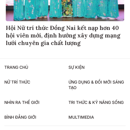
Hội Nữ trí thức Đồng Nai kết nạp hơn 40
hội viên mới, định hướng xây dựng mạng
lưới chuyên gia chất lượng
TRANG CHỦ
SỰ KIỆN
NỮ TRÍ THỨC
ỨNG DỤNG & ĐỔI MỚI SÁNG
TẠO
NHÌN RA THẾ GIỚI
TRI THỨC & KỸ NĂNG SỐNG
BÌNH ĐẲNG GIỚI
MULTIMEDIA