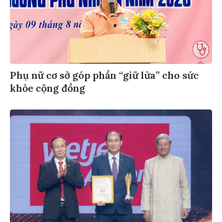
Phụ nữ cơ sở góp phần “giữ lửa” cho sức
khỏe cộng đồng