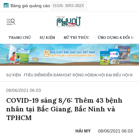
Bảng giá quảng cáo
ISSN: 3093-382X
TRANG CHỦ
SỰ KIỆN
NỮ TRÍ THỨC
ỨNG DỤNG & ĐỔI MỚI
/
SỰ KIỆN
TIÊU ĐIỂM
DIỄN ĐÀN
HOẠT ĐỘNG HỘI
ĐẠI HỘI ĐẠI BIỂU HỘI NỮ 
08/06/2021 06:03
COVID-19 sáng 8/6: Thêm 43 bệnh
nhân tại Bắc Giang, Bắc Ninh và
TPHCM
HẢI MY
08/06/2021 06:03