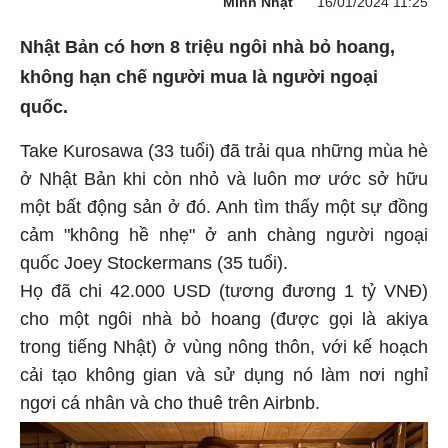
Minh Nhật
16/01/2024 11:25
Nhật Bản có hơn 8 triệu ngôi nhà bỏ hoang,
không hạn chế người mua là người ngoại
quốc.
Take Kurosawa (33 tuổi) đã trải qua những mùa hè
ở Nhật Bản khi còn nhỏ và luôn mơ ước sở hữu
một bất động sản ở đó. Anh tìm thấy một sự đồng
cảm "không hề nhẹ" ở anh chàng người ngoại
quốc Joey Stockermans (35 tuổi).
Họ đã chi 42.000 USD (tương đương 1 tỷ VNĐ)
cho một ngôi nhà bỏ hoang (được gọi là akiya
trong tiếng Nhật) ở vùng nông thôn, với kế hoạch
cải tạo không gian và sử dụng nó làm nơi nghỉ
ngơi cá nhân và cho thuê trên Airbnb.