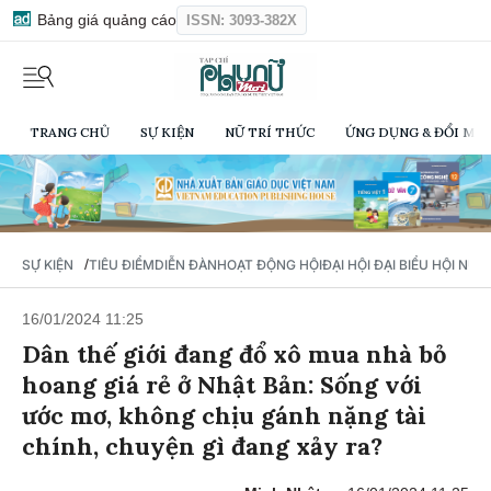
Bảng giá quảng cáo
ISSN: 3093-382X
TRANG CHỦ
SỰ KIỆN
NỮ TRÍ THỨC
ỨNG DỤNG & ĐỔI MỚI
/
SỰ KIỆN
TIÊU ĐIỂM
DIỄN ĐÀN
HOẠT ĐỘNG HỘI
ĐẠI HỘI ĐẠI BIỂU HỘI NỮ 
16/01/2024 11:25
Dân thế giới đang đổ xô mua nhà bỏ
hoang giá rẻ ở Nhật Bản: Sống với
ước mơ, không chịu gánh nặng tài
chính, chuyện gì đang xảy ra?