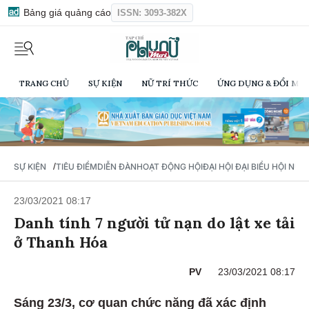
Bảng giá quảng cáo
ISSN: 3093-382X
TRANG CHỦ
SỰ KIỆN
NỮ TRÍ THỨC
ỨNG DỤNG & ĐỔI MỚI
/
SỰ KIỆN
TIÊU ĐIỂM
DIỄN ĐÀN
HOẠT ĐỘNG HỘI
ĐẠI HỘI ĐẠI BIỂU HỘI NỮ 
23/03/2021 08:17
Danh tính 7 người tử nạn do lật xe tải
ở Thanh Hóa
PV
23/03/2021 08:17
Sáng 23/3, cơ quan chức năng đã xác định