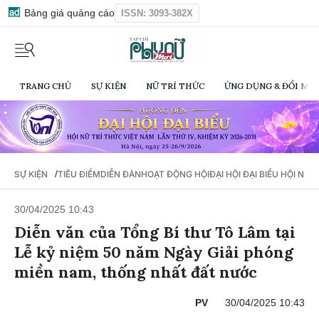
Bảng giá quảng cáo
ISSN: 3093-382X
TRANG CHỦ
SỰ KIỆN
NỮ TRÍ THỨC
ỨNG DỤNG & ĐỔI MỚI
/
SỰ KIỆN
TIÊU ĐIỂM
DIỄN ĐÀN
HOẠT ĐỘNG HỘI
ĐẠI HỘI ĐẠI BIỂU HỘI NỮ 
30/04/2025 10:43
Diễn văn của Tổng Bí thư Tô Lâm tại
Lễ kỷ niệm 50 năm Ngày Giải phóng
miền nam, thống nhất đất nước
PV
30/04/2025 10:43