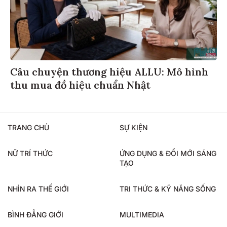
Câu chuyện thương hiệu ALLU: Mô hình
thu mua đồ hiệu chuẩn Nhật
TRANG CHỦ
SỰ KIỆN
NỮ TRÍ THỨC
ỨNG DỤNG & ĐỔI MỚI SÁNG
TẠO
NHÌN RA THẾ GIỚI
TRI THỨC & KỸ NĂNG SỐNG
BÌNH ĐẲNG GIỚI
MULTIMEDIA