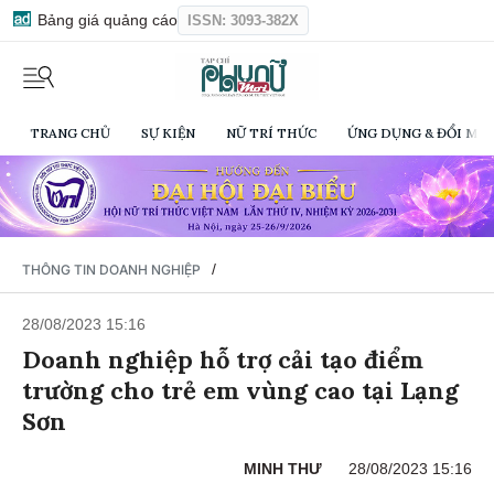
Bảng giá quảng cáo
ISSN: 3093-382X
TRANG CHỦ
SỰ KIỆN
NỮ TRÍ THỨC
ỨNG DỤNG & ĐỔI MỚI
/
THÔNG TIN DOANH NGHIỆP
28/08/2023 15:16
Doanh nghiệp hỗ trợ cải tạo điểm
trường cho trẻ em vùng cao tại Lạng
Sơn
MINH THƯ
28/08/2023 15:16