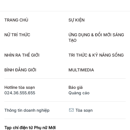
TRANG CHỦ
SỰ KIỆN
NỮ TRÍ THỨC
ỨNG DỤNG & ĐỔI MỚI SÁNG
TẠO
NHÌN RA THẾ GIỚI
TRI THỨC & KỸ NĂNG SỐNG
BÌNH ĐẲNG GIỚI
MULTIMEDIA
Hotline tòa soạn
Báo giá
024.36.555.655
Quảng cáo
Thông tin doanh nghiệp
Tòa soạn
Tạp chí điện tử Phụ nữ Mới