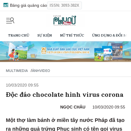
Bảng giá quảng cáo
ISSN: 3093-382X
TRANG CHỦ
SỰ KIỆN
NỮ TRÍ THỨC
ỨNG DỤNG & ĐỔI MỚI
/
MULTIMEDIA
ẢNH
VIDEO
10/03/2020 09:55
Độc đáo chocolate hình virus corona
NGỌC CHÂU
10/03/2020 09:55
Một thợ làm bánh ở miền tây nước Pháp đã tạo
ra những quả trứng Phục sinh có tên gọi virus