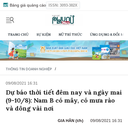
Bảng giá quảng cáo
ISSN: 3093-382X
TRANG CHỦ
SỰ KIỆN
NỮ TRÍ THỨC
ỨNG DỤNG & ĐỔI MỚI
/
THÔNG TIN DOANH NGHIỆP
09/08/2021 16:31
Dự báo thời tiết đêm nay và ngày mai
(9-10/8): Nam B có mây, có mưa rào
và dông vài nơi
GIA HÂN (t/h)
09/08/2021 16:31