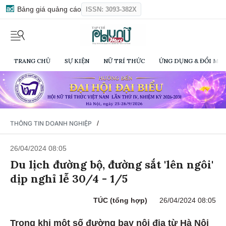
Bảng giá quảng cáo
ISSN: 3093-382X
TRANG CHỦ
SỰ KIỆN
NỮ TRÍ THỨC
ỨNG DỤNG & ĐỔI MỚI
/
THÔNG TIN DOANH NGHIỆP
26/04/2024 08:05
Du lịch đường bộ, đường sắt 'lên ngôi'
dịp nghỉ lễ 30/4 - 1/5
TÚC (tổng hợp)
26/04/2024 08:05
Trong khi một số đường bay nội địa từ Hà Nội