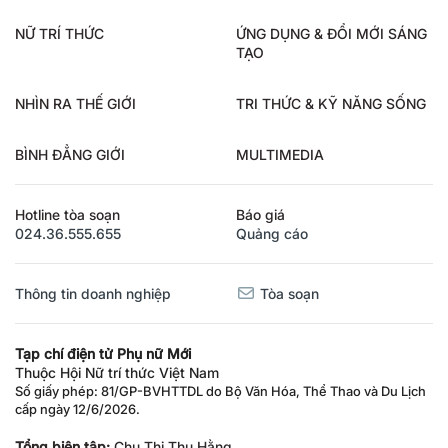
NỮ TRÍ THỨC
ỨNG DỤNG & ĐỔI MỚI SÁNG
TẠO
NHÌN RA THẾ GIỚI
TRI THỨC & KỸ NĂNG SỐNG
BÌNH ĐẲNG GIỚI
MULTIMEDIA
Hotline tòa soạn
Báo giá
024.36.555.655
Quảng cáo
Thông tin doanh nghiệp
Tòa soạn
Tạp chí điện tử Phụ nữ Mới
Thuộc Hội Nữ trí thức Việt Nam
Số giấy phép: 81/GP-BVHTTDL do Bộ Văn Hóa, Thể Thao và Du Lịch
cấp ngày 12/6/2026.
Tổng biên tập:
Chu Thị Thu Hằng