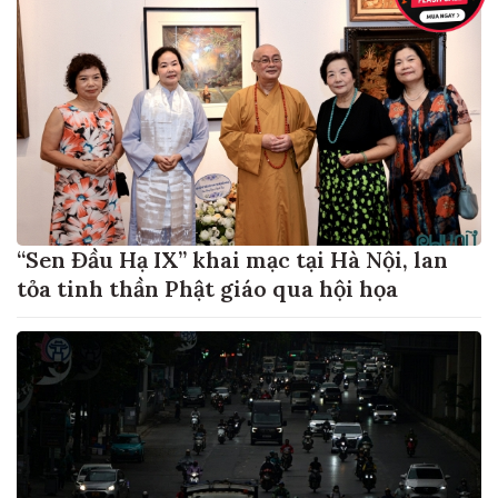
“Sen Đầu Hạ IX” khai mạc tại Hà Nội, lan
tỏa tinh thần Phật giáo qua hội họa