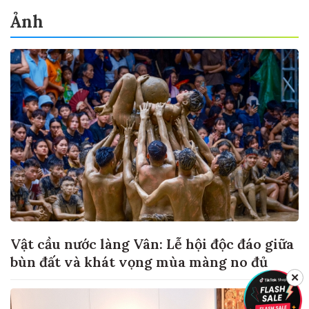
Ảnh
Vật cầu nước làng Vân: Lễ hội độc đáo giữa
bùn đất và khát vọng mùa màng no đủ
✕