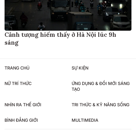
Cảnh tượng hiếm thấy ở Hà Nội lúc 9h
sáng
TRANG CHỦ
SỰ KIỆN
NỮ TRÍ THỨC
ỨNG DỤNG & ĐỔI MỚI SÁNG
TẠO
NHÌN RA THẾ GIỚI
TRI THỨC & KỸ NĂNG SỐNG
BÌNH ĐẲNG GIỚI
MULTIMEDIA