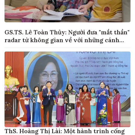
GS.TS. Lê Toàn Thủy: Người đưa "mắt thần"
radar từ không gian về với những cánh
đồng lúa Việt Nam
ThS. Hoàng Thị Lài: Một hành trình cống