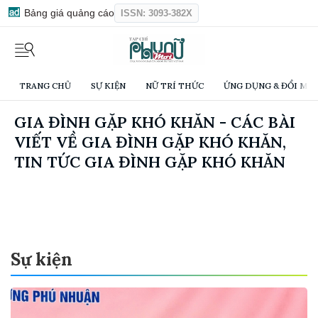
Bảng giá quảng cáo
ISSN: 3093-382X
TRANG CHỦ
SỰ KIỆN
NỮ TRÍ THỨC
ỨNG DỤNG & ĐỔI MỚI
GIA ĐÌNH GẶP KHÓ KHĂN - CÁC BÀI
VIẾT VỀ GIA ĐÌNH GẶP KHÓ KHĂN,
TIN TỨC GIA ĐÌNH GẶP KHÓ KHĂN
Sự kiện