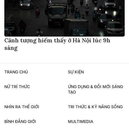
Cảnh tượng hiếm thấy ở Hà Nội lúc 9h
sáng
TRANG CHỦ
SỰ KIỆN
NỮ TRÍ THỨC
ỨNG DỤNG & ĐỔI MỚI SÁNG
TẠO
NHÌN RA THẾ GIỚI
TRI THỨC & KỸ NĂNG SỐNG
BÌNH ĐẲNG GIỚI
MULTIMEDIA