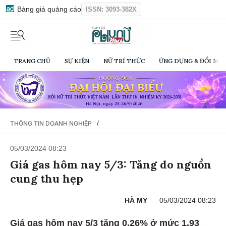
Bảng giá quảng cáo
ISSN: 3093-382X
TRANG CHỦ
SỰ KIỆN
NỮ TRÍ THỨC
ỨNG DỤNG & ĐỔI MỚI
/
THÔNG TIN DOANH NGHIỆP
05/03/2024 08:23
Giá gas hôm nay 5/3: Tăng do nguồn
cung thu hẹp
HÀ MY
05/03/2024 08:23
Giá gas hôm nay 5/3 tăng 0,26% ở mức 1,93