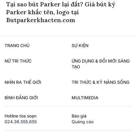
Tại sao bút Parker lại đắt? Giá bút ký
Parker khắc tên, logo tại
Butparkerkhacten.com
TRANG CHỦ
SỰ KIỆN
NỮ TRÍ THỨC
ỨNG DỤNG & ĐỔI MỚI SÁNG
TẠO
NHÌN RA THẾ GIỚI
TRI THỨC & KỸ NĂNG SỐNG
BÌNH ĐẲNG GIỚI
MULTIMEDIA
Hotline tòa soạn
Báo giá
024.36.555.655
Quảng cáo