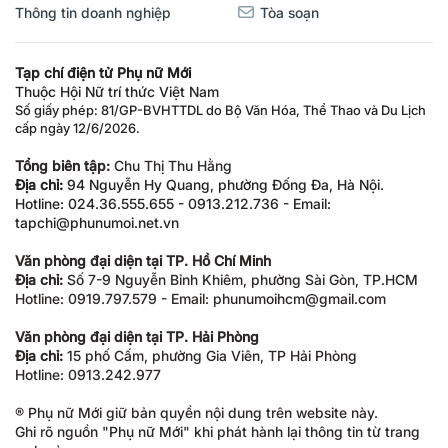
Thông tin doanh nghiệp
Tòa soạn
Tạp chí điện tử Phụ nữ Mới
Thuộc Hội Nữ trí thức Việt Nam
Số giấy phép: 81/GP-BVHTTDL do Bộ Văn Hóa, Thể Thao và Du Lịch
cấp ngày 12/6/2026.
Tổng biên tập:
Chu Thị Thu Hằng
Địa chỉ:
94 Nguyễn Hy Quang, phường Đống Đa, Hà Nội.
Hotline: 024.36.555.655 - 0913.212.736 - Email:
tapchi@phunumoi.net.vn
Văn phòng đại diện tại TP. Hồ Chí Minh
Địa chỉ:
Số 7-9 Nguyễn Bỉnh Khiêm, phường Sài Gòn, TP.HCM
Hotline: 0919.797.579 - Email: phunumoihcm@gmail.com
Văn phòng đại diện tại TP. Hải Phòng
Địa chỉ:
15 phố Cấm, phường Gia Viên, TP Hải Phòng
Hotline: 0913.242.977
® Phụ nữ Mới giữ bản quyền nội dung trên website này.
Ghi rõ nguồn "Phụ nữ Mới" khi phát hành lại thông tin từ trang