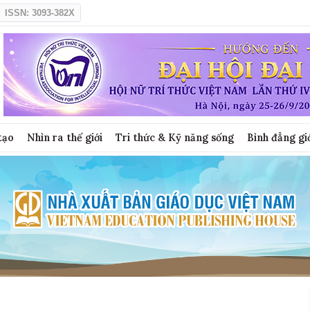
ISSN: 3093-382X
tạo
Nhìn ra thế giới
Tri thức & Kỹ năng sống
Bình đẳng gi