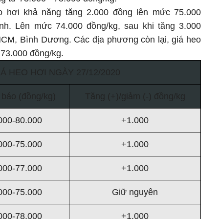
 hơi khả năng tăng 2.000 đồng lên mức 75.000
inh. Lên mức 74.000 đồng/kg, sau khi tăng 3.000
.HCM, Bình Dương. Các địa phương còn lại, giá heo
 73.000 đồng/kg.
Á HEO HƠI NGÀY 27/12/2020
 báo (đồng/kg)
Tăng (+)/giảm (-) đồng/kg
000-80.000
+1.000
000-75.000
+1.000
000-77.000
+1.000
000-75.000
Giữ nguyên
000-78.000
+1.000