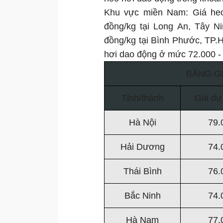
Khu vực miền Nam: Giá heo
đồng/kg tại Long An, Tây N
đồng/kg tại Bình Phước, TP
hơi dao động ở mức 72.000 -
BẢNG GI
Tỉnh/thành
Giá dự
Hà Nội
79.
Hải Dương
74.
Thái Bình
76.
Bắc Ninh
74.
Hà Nam
77.