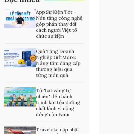
App Sự Kiện Tốt –
Nền tảng công nghệ
góp phần thay đổi
cách người Việt tổ
chức sự kiện
Quà Tặng Doanh
Nghiệp GiftMore:
Nâng tầm đẳng cấp
thương hiệu qua
từng món quà
Từ "hạt vàng tự
nhiên" đến hành
trình lan tỏa dưỡng
chất lành vì cộng
đồng của Fami
Traveloka cập nhật