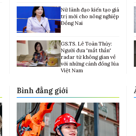
Nữ lãnh đạo kiến tạo giá
trị mới cho nông nghiệp
Đồng Nai
GS.TS. Lê Toàn Thủy:
Người đưa "mắt thần"
radar từ không gian về
với những cánh đồng lúa
Việt Nam
Bình đẳng giới