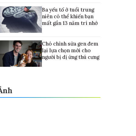
điều trị ung thư di căn gan
Ba yếu tố ở tuổi trung
niên có thể khiến bạn
mất gần 13 năm trí nhớ
Chó chỉnh sửa gen đem
lại lựa chọn mới cho
người bị dị ứng thú cưng
Ảnh