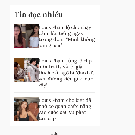
Tin đọc nhiều
Louis Phạm lộ clip nhạy
cảm, lên tiếng ngay
trong đêm: “Mình không
làm gì sai”
Louis Phạm từng lộ clip
hôn trai lạ và lời giải
thích bất ngờ bị "đào lại",
yêu đương kiểu gì kì cục
vậy!
Louis Phạm cho biết đã
nhờ cơ quan chức năng
vào cuộc sau vụ phát
tán clip
ads