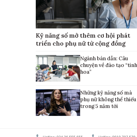
Kỹ năng số mở thêm cơ hội phát
triển cho phụ nữ từ cộng đồng
Ngành bán dẫn: Câu
chuyện về đào tạo “tin
hoa”
Những kỹ năng số mà
phụ nữ không thể thiếu
trong 5 năm tới