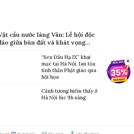
Vật cầu nước làng Vân: Lễ hội độc
đáo giữa bùn đất và khát vọng
mùa màng no đủ
“Sen Đầu Hạ IX” khai
✕
mạc tại Hà Nội, lan tỏa
tinh thần Phật giáo qua
hội họa
Cảnh tượng hiếm thấy ở
Hà Nội lúc 9h sáng