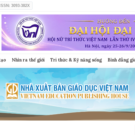
ISSN: 3093-382X
tạo
Nhìn ra thế giới
Tri thức & Kỹ năng sống
Bình đẳng gi