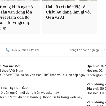
tượng kinh ngạc ở
Hai nữ trí thức Việt ở
 sân vận động lớn
Châu Âu đang làm gì với
Việt Nam của Bộ
Gen và AI
an, do Vingroup
ựng
Thông tin doanh nghiệp
Hotline: 0913.242.977
B
tử Phụ nữ Mới
Địa chỉ:
94 
í thức Việt Nam
Hotline: 024
1/GP-BVHTTDL do Bộ Văn Hóa, Thể Thao và Du Lịch cấp ngày
tapchi@phun
Văn phòng đ
Chu Thị Thu Hằng
Địa chỉ:
Số 7
ữ bản quyền nội dung trên website này.
Hotline: 09
hụ nữ Mới" khi phát hành lại thông tin từ trang web này.
Văn phòng đ