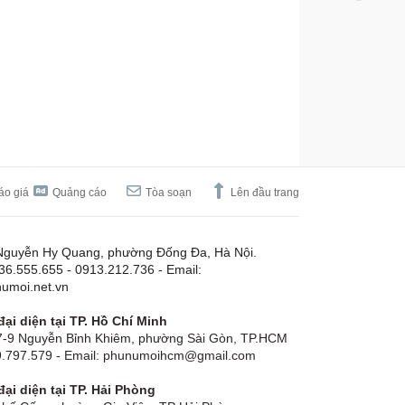
áo giá
Quảng cáo
Tòa soạn
Lên đầu trang
Nguyễn Hy Quang, phường Đống Đa, Hà Nội.
.36.555.655 - 0913.212.736 - Email:
umoi.net.vn
ại diện tại TP. Hồ Chí Minh
-9 Nguyễn Bỉnh Khiêm, phường Sài Gòn, TP.HCM
19.797.579 - Email: phunumoihcm@gmail.com
ại diện tại TP. Hải Phòng