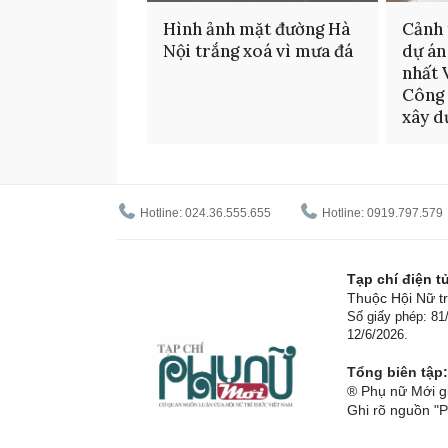
Hình ảnh mặt đường Hà
Cảnh 
Nội trắng xoá vì mưa đá
dự án
nhất 
Công 
xây d
Hotline: 024.36.555.655
Hotline: 0919.797.579
Tạp chí điện 
Thuộc Hội Nữ tr
Số giấy phép: 8
12/6/2026.
Tổng biên tập:
® Phụ nữ Mới gi
Ghi rõ nguồn "P