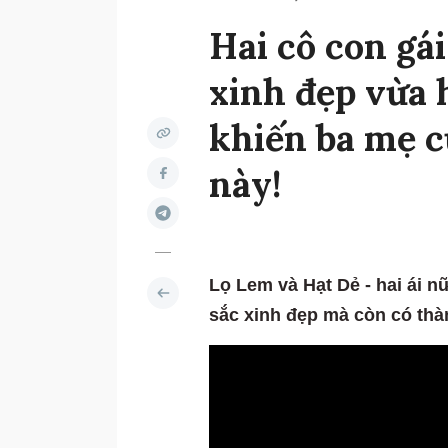
Hai cô con gá
xinh đẹp vừa 
khiến ba mẹ cự
này!
Lọ Lem và Hạt Dẻ - hai ái 
sắc xinh đẹp mà còn có thà