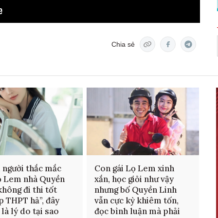
Chia sẻ
 người thắc mắc
Con gái Lọ Lem xinh
ọ Lem nhà Quyền
xắn, học giỏi như vậy
không đi thi tốt
nhưng bố Quyền Linh
p THPT hả”, đây
vẫn cực kỳ khiêm tốn,
là lý do tại sao
đọc bình luận mà phải