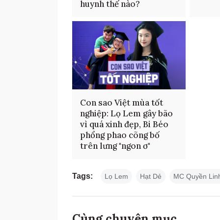
huynh thế nào?
Con sao Việt mùa tốt
nghiệp: Lọ Lem gây bão
vì quá xinh đẹp, Bi Béo
phổng phao cõng bố
trên lưng "ngon ơ"
Tags:
Lọ Lem
Hạt Dẻ
MC Quyền Lin
Cùng chuyên mục