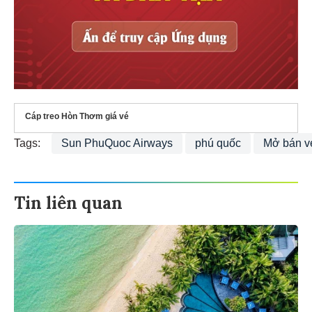
Cáp treo Hòn Thơm giá vé
Tags:
Sun PhuQuoc Airways
phú quốc
Mở bán v
Tin liên quan