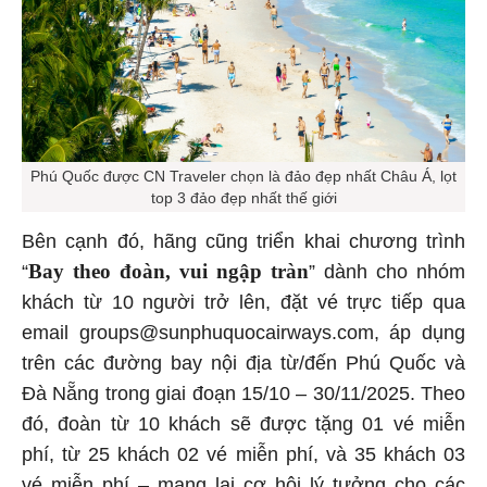
Phú Quốc được CN Traveler chọn là đảo đẹp nhất Châu Á, lọt
top 3 đảo đẹp nhất thế giới
Bên cạnh đó, hãng cũng triển khai chương trình
Bay theo đoàn, vui ngập tràn
“
” dành cho nhóm
khách từ 10 người trở lên, đặt vé trực tiếp qua
email groups@sunphuquocairways.com, áp dụng
trên các đường bay nội địa từ/đến Phú Quốc và
Đà Nẵng trong giai đoạn 15/10 – 30/11/2025. Theo
đó, đoàn từ 10 khách sẽ được tặng 01 vé miễn
phí, từ 25 khách 02 vé miễn phí, và 35 khách 03
vé miễn phí – mang lại cơ hội lý tưởng cho các