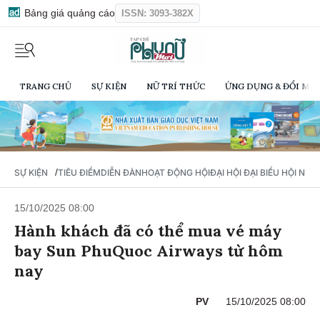
Bảng giá quảng cáo
ISSN: 3093-382X
TRANG CHỦ
SỰ KIỆN
NỮ TRÍ THỨC
ỨNG DỤNG & ĐỔI MỚI
/
SỰ KIỆN
TIÊU ĐIỂM
DIỄN ĐÀN
HOẠT ĐỘNG HỘI
ĐẠI HỘI ĐẠI BIỂU HỘI NỮ 
15/10/2025 08:00
Hành khách đã có thể mua vé máy
bay Sun PhuQuoc Airways từ hôm
nay
PV
15/10/2025 08:00