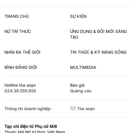
TRANG CHỦ
SỰ KIỆN
NỮ TRÍ THỨC
ỨNG DỤNG & ĐỔI MỚI SÁNG
TẠO
NHÌN RA THẾ GIỚI
TRI THỨC & KỸ NĂNG SỐNG
BÌNH ĐẲNG GIỚI
MULTIMEDIA
Hotline tòa soạn
Báo giá
024.36.555.655
Quảng cáo
Thông tin doanh nghiệp
Tòa soạn
Tạp chí điện tử Phụ nữ Mới
Thuộc Hội Nữ trí thức Việt Nam