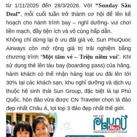
“Sunday Săn
từ 1/11/2025 đến 28/3/2026. Với
Deal”
, mỗi cuối tuần trở thành cơ hội để lên kế
hoạch cho hành trình bay – nghỉ dưỡng- vui chơi
liền mạch, đầy tiện ích và vô cùng hấp dẫn.
Không chỉ dừng lại ở ưu đãi giá vé, Sun PhuQuoc
Airways còn mở rộng giá trị trải nghiệm bằng
Một tấm vé – Triệu niềm vui
chương trình “
”. Khi
sử dụng thẻ lên tàu bay (boarding pass) của hãng,
hành khách có thể nhận hàng loạt ưu đãi lên tới
30% tại các khách sạn, khu nghỉ dưỡng và dịch vụ
thuộc hệ sinh thái Sun Group, đặc biệt là tại Phú
Quốc, hòn đảo vừa được CN Traveler chọn là đảo
đẹp nhất Châu Á, lọt top 3 đảo đẹp nhất thế giới.