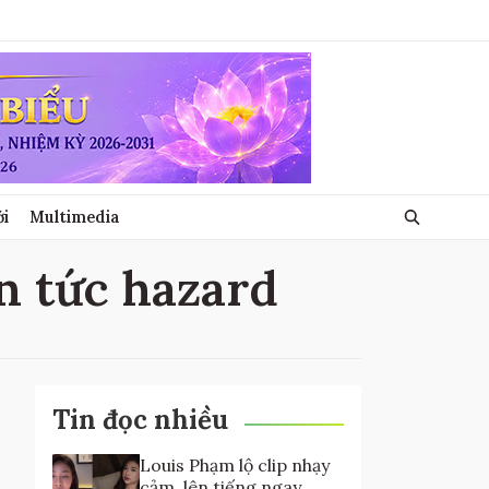
ới
Multimedia
in tức hazard
Tin đọc nhiều
Louis Phạm lộ clip nhạy
cảm, lên tiếng ngay