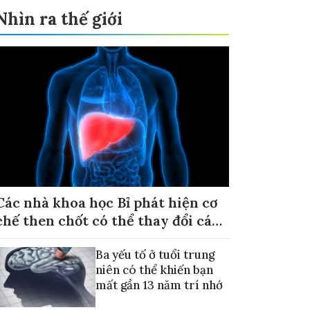
Nhìn ra thế giới
Các nhà khoa học Bỉ phát hiện cơ
chế then chốt có thể thay đổi cách
điều trị ung thư di căn gan
Ba yếu tố ở tuổi trung
niên có thể khiến bạn
mất gần 13 năm trí nhớ