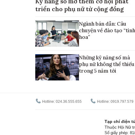
Kỹ năng số mở thêm cơ hội phát
triển cho phụ nữ từ cộng đồng
Ngành bán dẫn: Câu
chuyện về đào tạo “tin
hoa”
Những kỹ năng số mà
phụ nữ không thể thiếu
trong 5 năm tới
Hotline: 024.36.555.655
Hotline: 0919.797.579
Tạp chí điện 
Thuộc Hội Nữ tr
Số giấy phép: 8