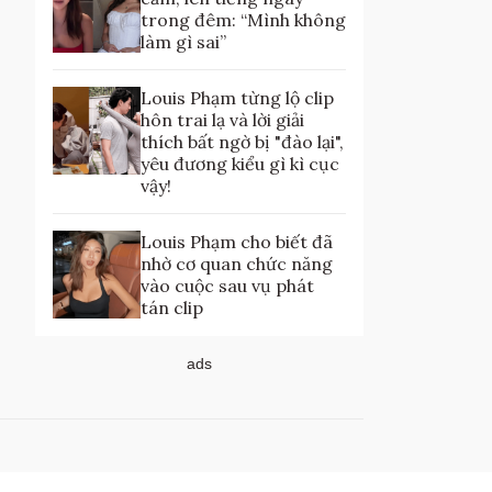
trong đêm: “Mình không
làm gì sai”
Louis Phạm từng lộ clip
hôn trai lạ và lời giải
thích bất ngờ bị "đào lại",
yêu đương kiểu gì kì cục
vậy!
Louis Phạm cho biết đã
nhờ cơ quan chức năng
vào cuộc sau vụ phát
tán clip
ads