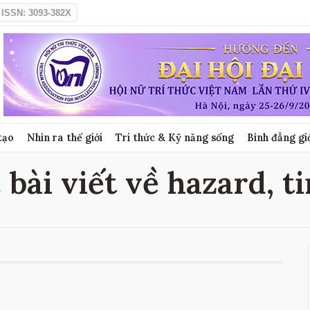
ISSN: 3093-382X
tạo
Nhìn ra thế giới
Tri thức & Kỹ năng sống
Bình đẳng gi
 bài viết về hazard, t