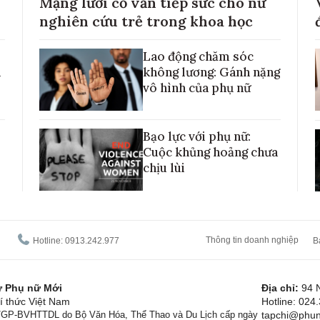
Mạng lưới cố vấn tiếp sức cho nữ
nghiên cứu trẻ trong khoa học
Lao động chăm sóc
h
không lương: Gánh nặng
vô hình của phụ nữ
Bạo lực với phụ nữ:
Cuộc khủng hoảng chưa
chịu lùi
Thông tin doanh nghiệp
Hotline: 0913.242.977
B
tử Phụ nữ Mới
Địa chỉ:
94 
í thức Việt Nam
Hotline: 024
1/GP-BVHTTDL do Bộ Văn Hóa, Thể Thao và Du Lịch cấp ngày
tapchi@phun