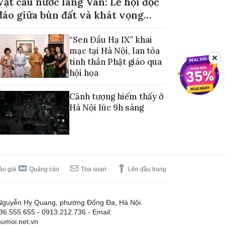
Vật cầu nước làng Vân: Lễ hội độc
đáo giữa bùn đất và khát vọng
mùa màng no đủ
“Sen Đầu Hạ IX” khai
mạc tại Hà Nội, lan tỏa
✕
tinh thần Phật giáo qua
hội họa
Cảnh tượng hiếm thấy ở
Hà Nội lúc 9h sáng
áo giá
Quảng cáo
Tòa soạn
Lên đầu trang
Nguyễn Hy Quang, phường Đống Đa, Hà Nội.
.36.555.655 - 0913.212.736 - Email:
umoi.net.vn