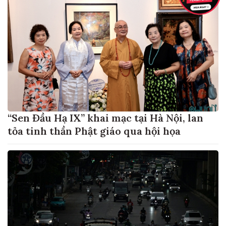
“Sen Đầu Hạ IX” khai mạc tại Hà Nội, lan
tỏa tinh thần Phật giáo qua hội họa