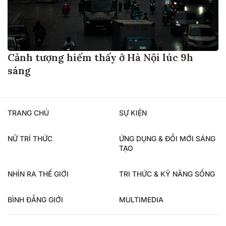
Cảnh tượng hiếm thấy ở Hà Nội lúc 9h
sáng
TRANG CHỦ
SỰ KIỆN
NỮ TRÍ THỨC
ỨNG DỤNG & ĐỔI MỚI SÁNG
TẠO
NHÌN RA THẾ GIỚI
TRI THỨC & KỸ NĂNG SỐNG
BÌNH ĐẲNG GIỚI
MULTIMEDIA