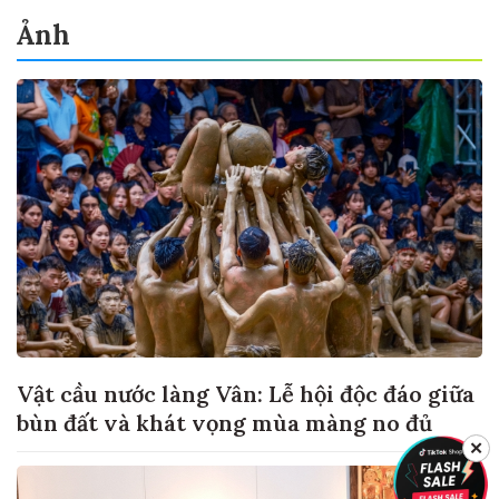
Ảnh
Vật cầu nước làng Vân: Lễ hội độc đáo giữa
bùn đất và khát vọng mùa màng no đủ
✕