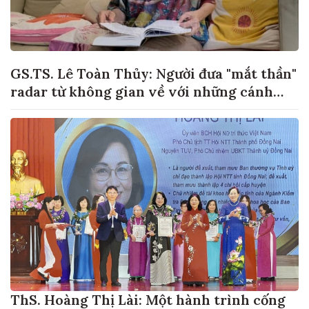
GS.TS. Lê Toàn Thủy: Người đưa "mắt thần"
radar từ không gian về với những cánh
đồng lúa Việt Nam
ThS. Hoàng Thị Lài: Một hành trình cống