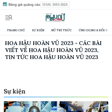
Bảng giá quảng cáo
ISSN: 3093-382X
TRANG CHỦ
SỰ KIỆN
NỮ TRÍ THỨC
ỨNG DỤNG & ĐỔI MỚI
HOA HẬU HOÀN VŨ 2023 - CÁC BÀI
VIẾT VỀ HOA HẬU HOÀN VŨ 2023,
TIN TỨC HOA HẬU HOÀN VŨ 2023
Sự kiện