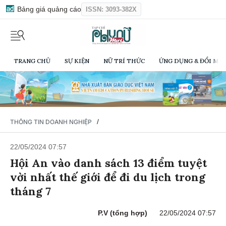
Bảng giá quảng cáo
ISSN: 3093-382X
TRANG CHỦ
SỰ KIỆN
NỮ TRÍ THỨC
ỨNG DỤNG & ĐỔI MỚI
/
THÔNG TIN DOANH NGHIỆP
22/05/2024 07:57
Hội An vào danh sách 13 điểm tuyệt
vời nhất thế giới để đi du lịch trong
tháng 7
P.V (tổng hợp)
22/05/2024 07:57