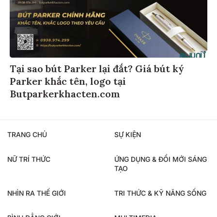
Tại sao bút Parker lại đắt? Giá bút ký
Parker khắc tên, logo tại
Butparkerkhacten.com
TRANG CHỦ
SỰ KIỆN
NỮ TRÍ THỨC
ỨNG DỤNG & ĐỔI MỚI SÁNG
TẠO
NHÌN RA THẾ GIỚI
TRI THỨC & KỸ NĂNG SỐNG