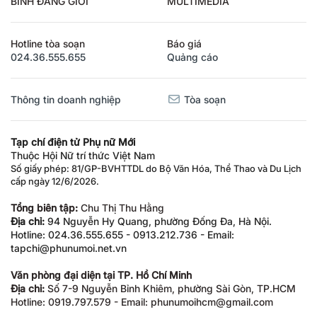
BÌNH ĐẲNG GIỚI
MULTIMEDIA
Hotline tòa soạn
Báo giá
024.36.555.655
Quảng cáo
Thông tin doanh nghiệp
Tòa soạn
Tạp chí điện tử Phụ nữ Mới
Thuộc Hội Nữ trí thức Việt Nam
Số giấy phép: 81/GP-BVHTTDL do Bộ Văn Hóa, Thể Thao và Du Lịch
cấp ngày 12/6/2026.
Tổng biên tập:
Chu Thị Thu Hằng
Địa chỉ:
94 Nguyễn Hy Quang, phường Đống Đa, Hà Nội.
Hotline: 024.36.555.655 - 0913.212.736 - Email:
tapchi@phunumoi.net.vn
Văn phòng đại diện tại TP. Hồ Chí Minh
Địa chỉ:
Số 7-9 Nguyễn Bỉnh Khiêm, phường Sài Gòn, TP.HCM
Hotline: 0919.797.579 - Email: phunumoihcm@gmail.com