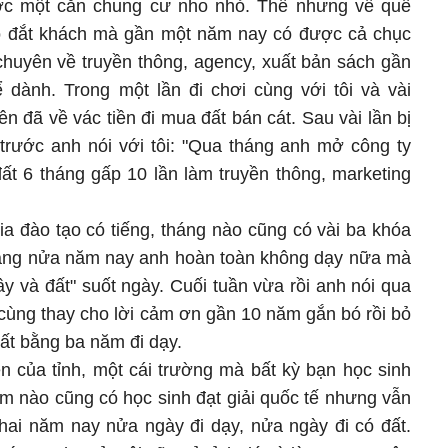
c một căn chung cư nho nhỏ. Thế nhưng về quê
do đắt khách mà gần một năm nay có được cả chục
chuyên về truyền thông, agency, xuất bản sách gần
dành. Trong một lần đi chơi cùng với tôi và vài
n đã về vác tiền đi mua đất bán cát. Sau vài lần bị
trước anh nói với tôi: "Qua tháng anh mở công ty
ất 6 tháng gấp 10 lần làm truyền thông, marketing
a đào tạo có tiếng, tháng nào cũng có vài ba khóa
ảng nửa năm nay anh hoàn toàn không dạy nữa mà
y và đất" suốt ngày. Cuối tuần vừa rồi anh nói qua
cùng thay cho lời cảm ơn gần 10 năm gắn bó rồi bỏ
ất bằng ba năm đi dạy.
ên của tỉnh, một cái trường mà bất kỳ bạn học sinh
 nào cũng có học sinh đạt giải quốc tế nhưng vẫn
 hai năm nay nửa ngày đi dạy, nửa ngày đi có đất.