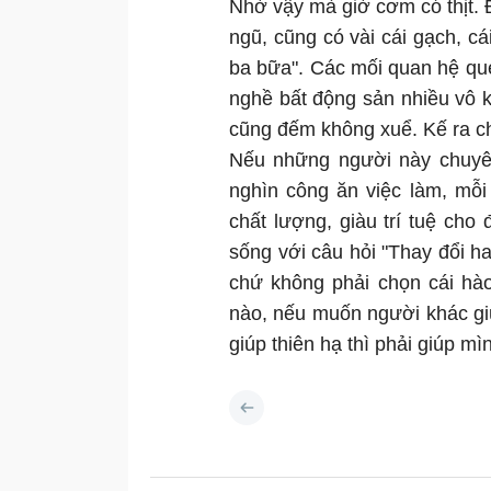
Nhờ vậy mà giờ cơm có thịt. 
ngũ, cũng có vài cái gạch, cá
ba bữa". Các mối quan hệ que
nghề bất động sản nhiều vô 
cũng đếm không xuể. Kế ra c
Nếu những người này chuyên
nghìn công ăn việc làm, mỗ
chất lượng, giàu trí tuệ cho
sống với câu hỏi "Thay đổi ha
chứ không phải chọn cái hào
nào, nếu muốn người khác gi
giúp thiên hạ thì phải giúp m