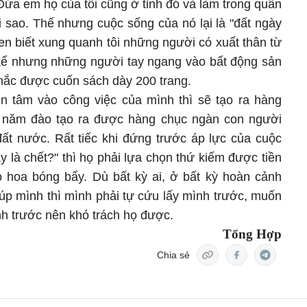
Đứa em họ của tôi cũng ở tỉnh đó và làm trong quân
i sao. Thế nhưng cuộc sống của nó lại là "đất ngày
n biết xung quanh tôi những người có xuất thân từ
kể nhưng những người tay ngang vào bất động sản
hắc được cuốn sách dày 200 trang.
 tâm vào công việc của mình thì sẽ tạo ra hàng
i năm đào tạo ra được hàng chục ngàn con người
 đất nước. Rất tiếc khi đứng trước áp lực của cuộc
y là chết?" thì họ phải lựa chọn thứ kiếm được tiền
 hoa bóng bẩy. Dù bất kỳ ai, ở bất kỳ hoàn cảnh
úp mình thì mình phải tự cứu lấy mình trước, muốn
ình trước nên khó trách họ được.
Tổng Hợp
Chia sẻ