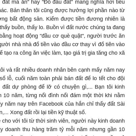
 đất mà ăn" hay "Đồ đầu đất" mang nghĩa hơi tiêu
khác. Bản thân tôi cũng được hưởng lợi phần nào từ
rường bất động sản. Kiếm được tiền đương nhiên là
thấy buồn, thấy lo. Buồn vì đất nước chúng ta đang
 bằng hoạt động "đầu cơ què quặt", người trước ăn
ười nhà nhà đổ tiền vào đầu cơ thay vì đổ tiên vào
 tạo ra công ăn việc làm, tạo giá trị gia tăng cho xã
 tôi và rất nhiều doanh nhân bên cạnh mấy năm nay
ố lỗ, cuối năm toàn phải bán đất để lo tết cho đội
đất dự phòng để lỡ có chuyện gì,... Bạn tôi kinh
 10 năm, từng nổi đình nổi đám một thời khi nằm
y năm nay trên Facebook của hắn chỉ thấy đất Sài
.. Xong đất rồi lại tiền kỹ thuật số.
ho với tôi từ thời sinh viên, người này kinh doanh
bay doanh thu hàng trăm tỷ mỗi năm nhưng gần 10