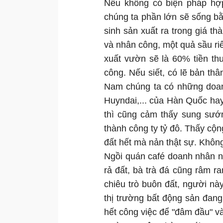
Nếu không có biện pháp hợp
chúng ta phần lớn sẽ sống bằ
sinh sản xuất ra trong giá t
và nhân công, một quả sầu ri
xuất vườn sẽ là 60% tiền th
công. Nếu siết, có lẽ bản thâ
Nam chúng ta có những doa
Huyndai,... của Hàn Quốc hay
thì cũng cảm thấy sung sướ
thành công ty tỷ đô. Thấy c
đất hết mà nản thật sự. Không
Ngồi quán café doanh nhân nó
rả đất, bà trà đá cũng râm ra
chiêu trò buôn đất, người nà
thị trường bất động sản đan
hết công việc để "đâm đầu" và