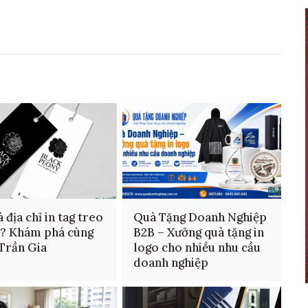
 địa chỉ in tag treo
Quà Tặng Doanh Nghiệp
n? Khám phá cùng
B2B – Xưởng quà tặng in
 Trần Gia
logo cho nhiều nhu cầu
doanh nghiệp