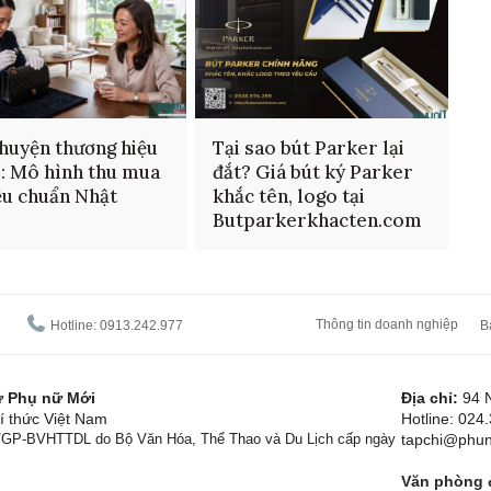
huyện thương hiệu
Tại sao bút Parker lại
: Mô hình thu mua
đắt? Giá bút ký Parker
ệu chuẩn Nhật
khắc tên, logo tại
Butparkerkhacten.com
Thông tin doanh nghiệp
Hotline: 0913.242.977
B
tử Phụ nữ Mới
Địa chỉ:
94 
í thức Việt Nam
Hotline: 024
1/GP-BVHTTDL do Bộ Văn Hóa, Thể Thao và Du Lịch cấp ngày
tapchi@phun
Văn phòng đ