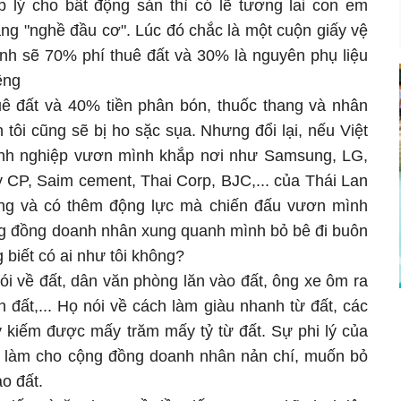
 lý cho bất động sản thì có lẽ tương lai con em
ng "nghề đầu cơ". Lúc đó chắc là một cuộn giấy vệ
hành sẽ 70% phí thuê đất và 30% là nguyên phụ liệu
êng
uê đất và 40% tiền phân bón, thuốc thang và nhân
n tôi cũng sẽ bị ho sặc sụa. Nhưng đổi lại, nếu Việt
nh nghiệp vươn mình khắp nơi như Samsung, LG,
 CP, Saim cement, Thai Corp, BJC,... của Thái Lan
ng và có thêm động lực mà chiến đấu vươn mình
ộng đồng doanh nhân xung quanh mình bỏ bê đi buôn
 biết có ai như tôi không?
i về đất, dân văn phòng lăn vào đất, ông xe ôm ra
n đất,... Họ nói về cách làm giàu nhanh từ đất, các
y kiếm được mấy trăm mấy tỷ từ đất. Sự phi lý của
g làm cho cộng đồng doanh nhân nản chí, muốn bỏ
o đất.