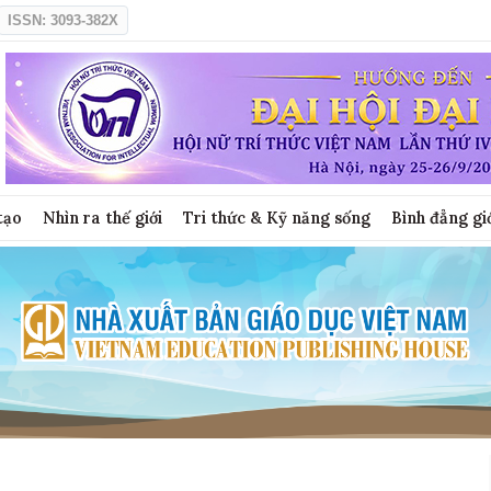
ISSN: 3093-382X
tạo
Nhìn ra thế giới
Tri thức & Kỹ năng sống
Bình đẳng gi