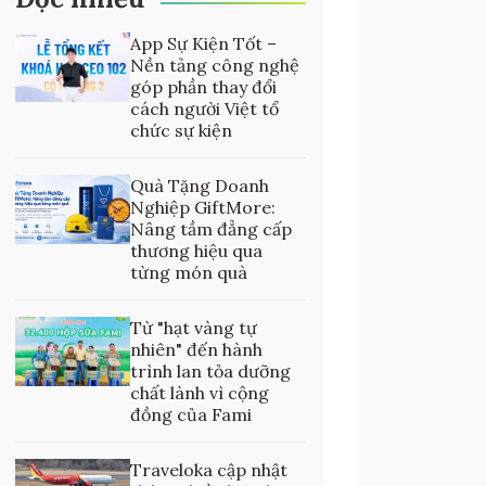
App Sự Kiện Tốt –
Nền tảng công nghệ
góp phần thay đổi
cách người Việt tổ
chức sự kiện
Quà Tặng Doanh
Nghiệp GiftMore:
Nâng tầm đẳng cấp
thương hiệu qua
từng món quà
Từ "hạt vàng tự
nhiên" đến hành
trình lan tỏa dưỡng
chất lành vì cộng
đồng của Fami
Traveloka cập nhật