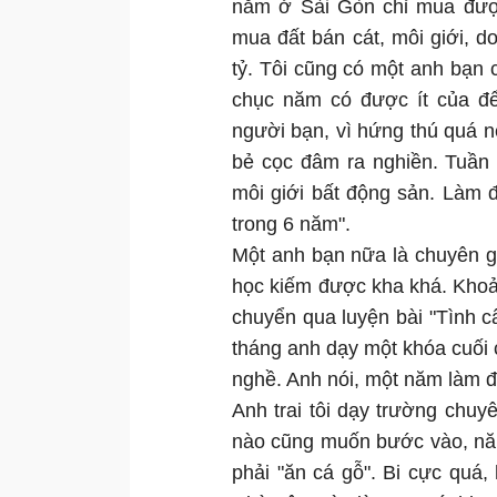
năm ở Sài Gòn chỉ mua đượ
mua đất bán cát, môi giới, 
tỷ. Tôi cũng có một anh bạn 
chục năm có được ít của để 
người bạn, vì hứng thú quá nê
bẻ cọc đâm ra nghiền. Tuần 
môi giới bất động sản. Làm đ
trong 6 năm".
Một anh bạn nữa là chuyên gi
học kiếm được kha khá. Kho
chuyển qua luyện bài "Tình câ
tháng anh dạy một khóa cuối 
nghề. Anh nói, một năm làm đ
Anh trai tôi dạy trường chuy
nào cũng muốn bước vào, năm
phải "ăn cá gỗ". Bi cực quá,