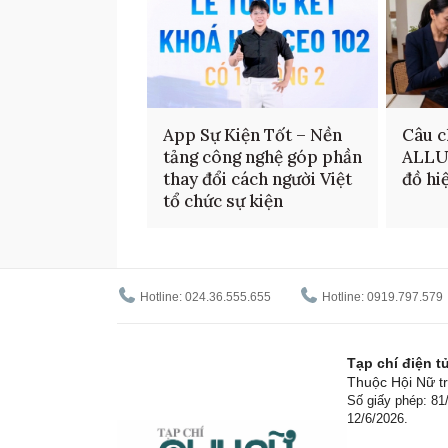
App Sự Kiện Tốt – Nền
Câu c
tảng công nghệ góp phần
ALLU
thay đổi cách người Việt
đồ hi
tổ chức sự kiện
Hotline: 024.36.555.655
Hotline: 0919.797.579
Tạp chí điện 
Thuộc Hội Nữ tr
Số giấy phép: 8
12/6/2026.