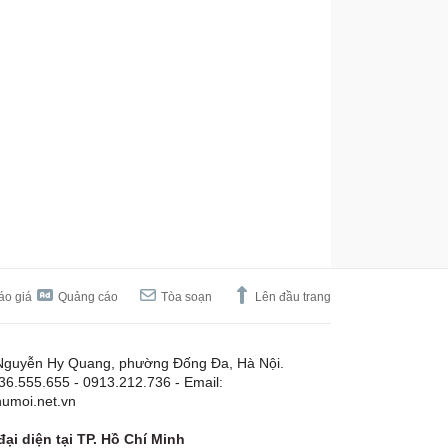
áo giá
Quảng cáo
Tòa soạn
Lên đầu trang
Nguyễn Hy Quang, phường Đống Đa, Hà Nội.
.36.555.655 - 0913.212.736 - Email:
umoi.net.vn
ại diện tại TP. Hồ Chí Minh